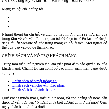
CS5: 38 Cống Mỹ, Quán Toan, Hải Phòng – 02253 506 346
Mạng xã hội của chúng tôi
Những thông tin chi tiết về dịch vụ hay những chia sẻ hữu ích của
trung tâm về các vấn đề liên quan tới đồ điện tử, điện lạnh sẽ được
đăng tải lên website và các trang mạng xã hội ở trên. Mọi người có
thể truy cập vào đó để tham khảo.
CHÍNH SÁCH VÀ HỖ TRỢ KHÁCH HÀNG
Trung tâm tuân thủ nguyên tắc làm việc phải đảm bảo quyền lợi của
khách hàng. Chúng tôi xin công bố các chính sách hiện đang được
áp dụng:
Chính sách bảo mật thông tin
Chính sách vận chuyển, giao nhận
Chính sách bảo hành, bảo trì
Quý khách muốn mang thiết bị hư hỏng tới cho chúng tôi hoặc cần
được tư vấn trực tiếp? Nhưng chưa biết đường đi như thế nào? Xem
ngay phần bản đồ phía dưới.