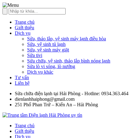
Trang chủ
Giới thiệu
Dịch vụ
Sửa, tháo lắp, vệ sinh máy lạnh điều hòa
Sửa, vệ sinh tủ lạnh
Sửa, vệ sinh máy giặt
Sửa tivi
Sửa chữa, vệ sinh, tháo lắp bình nóng lạnh
Sửa lò vi sóng, lò nướng
Dịch vụ khác
Tư vấn
Liên hệ
Sửa chữa điện lạnh tại Hải Phòng - Hotline: 0934.363.464
dienlanhhaiphong@gmail.com
251 Phố Phan Trứ – Kiến An – Hải Phòng
Trang chủ
Giới thiệu
Dịch vụ