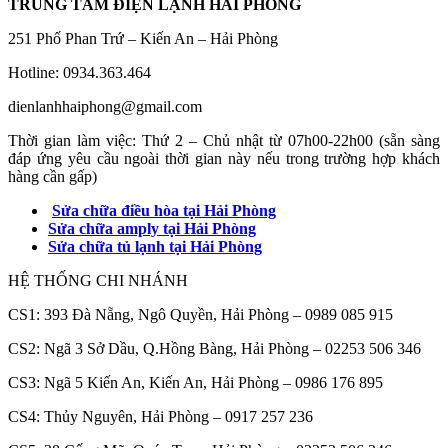
TRUNG TÂM ĐIỆN LẠNH HẢI PHÒNG
251 Phố Phan Trứ – Kiến An – Hải Phòng
Hotline: 0934.363.464
dienlanhhaiphong@gmail.com
Thời gian làm việc: Thứ 2 – Chủ nhật từ 07h00-22h00 (sẵn sàng
đáp ứng yêu cầu ngoài thời gian này nếu trong trường hợp khách
hàng cần gấp)
Sửa chữa điều hòa tại Hải Phòng
Sửa chữa amply tại Hải Phòng
Sửa chữa tủ lạnh tại Hải Phòng
HỆ THỐNG CHI NHÁNH
CS1: 393 Đà Nẵng, Ngô Quyền, Hải Phòng – 0989 085 915
CS2: Ngã 3 Sở Dầu, Q.Hồng Bàng, Hải Phòng – 02253 506 346
CS3: Ngã 5 Kiến An, Kiến An, Hải Phòng – 0986 176 895
CS4: Thủy Nguyên, Hải Phòng – 0917 257 236