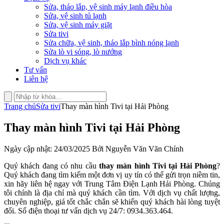
Sửa, tháo lắp, vệ sinh máy lạnh điều hòa
Sửa, vệ sinh tủ lạnh
Sửa, vệ sinh máy giặt
Sửa tivi
Sửa chữa, vệ sinh, tháo lắp bình nóng lạnh
Sửa lò vi sóng, lò nướng
Dịch vụ khác
Tư vấn
Liên hệ
Trang chủ
Sửa tivi
Thay màn hình Tivi tại Hải Phòng
Thay màn hình Tivi tại Hải Phòng
Ngày cập nhật: 24/03/2025 Bởi Nguyễn Văn Văn Chính
Quý khách đang có nhu cầu
thay màn hình Tivi tại Hải Phòng
?
Quý khách đang tìm kiếm một đơn vị uy tín có thể gửi trọn niềm tin,
xin hãy liên hệ ngay với Trung Tâm Điện Lạnh Hải Phòng. Chúng
tôi chính là địa chỉ mà quý khách cần tìm. Với dịch vụ chất lượng,
chuyên nghiệp, giá tốt chắc chắn sẽ khiến quý khách hài lòng tuyệt
đối. Số điện thoại tư vấn dịch vụ 24/7: 0934.363.464.