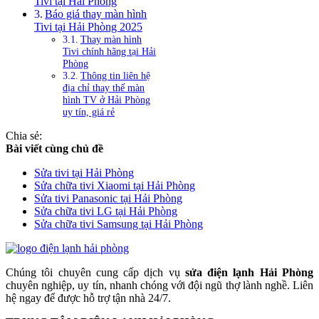
Tivi tại Hải Phòng
Báo giá thay màn hình
Tivi tại Hải Phòng 2025
Thay màn hình
Tivi chính hãng tại Hải
Phòng
Thông tin liên hệ
địa chỉ thay thế màn
hình TV ở Hải Phòng
uy tín, giá rẻ
Chia sẻ:
Bài viết cùng chủ đề
Sửa tivi tại Hải Phòng
Sửa chữa tivi Xiaomi tại Hải Phòng
Sửa tivi Panasonic tại Hải Phòng
Sửa chữa tivi LG tại Hải Phòng
Sửa chữa tivi Samsung tại Hải Phòng
Chúng tôi chuyên cung cấp dịch vụ
sửa điện lạnh Hải Phòng
chuyên nghiệp, uy tín, nhanh chóng với đội ngũ thợ lành nghề. Liên
hệ ngay để được hỗ trợ tận nhà 24/7.