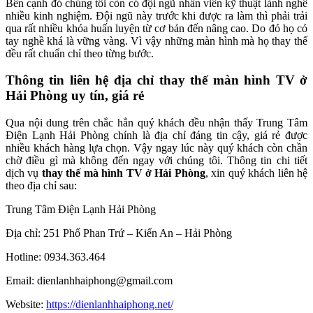
Bên cạnh đó chúng tôi còn có đội ngũ nhân viên kỹ thuật lành nghề
nhiều kinh nghiệm. Đội ngũ này trước khi được ra làm thì phải trải
qua rất nhiều khóa huấn luyện từ cơ bản đến nâng cao. Do đó họ có
tay nghề khá là vững vàng. Vì vậy những màn hình mà họ thay thế
đều rất chuẩn chỉ theo từng bước.
Thông tin liên hệ địa chỉ thay thế màn hình TV ở
Hải Phòng uy tín, giá rẻ
Qua nội dung trên chắc hẳn quý khách đều nhận thấy Trung Tâm
Điện Lạnh Hải Phòng chính là địa chỉ đáng tin cậy, giá rẻ được
nhiều khách hàng lựa chọn. Vậy ngay lúc này quý khách còn chần
chờ điều gì mà không đến ngay với chúng tôi. Thông tin chi tiết
dịch vụ
thay thế mà hình TV ở Hải Phòng
, xin quý khách liên hệ
theo địa chỉ sau:
Trung Tâm Điện Lạnh Hải Phòng
Địa chỉ: 251 Phố Phan Trứ – Kiến An – Hải Phòng
Hotline: 0934.363.464
Email: dienlanhhaiphong@gmail.com
Website:
https://dienlanhhaiphong.net/