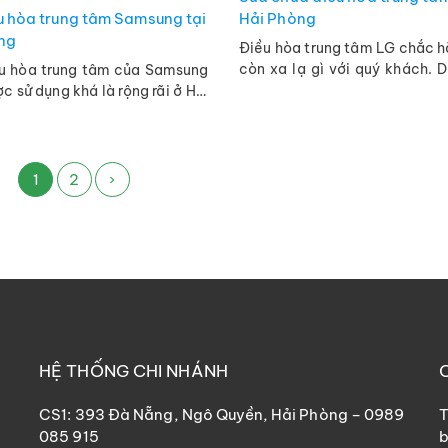
u hòa trung tâm Samsung tại
Hải Phòng
ng
Điều hòa trung tâm LG chắc 
còn xa lạ gì với quý khách.
ều hòa trung tâm của Samsung
có nhiều ưu điểm như: hiệu 
c sử dụng khá là rộng rãi ở Hải
lạnh nhah, máy chạy êm ...
iều này khá là dể hiểu. Bởi với
nhỏ gọn, ...
1
2
›
HỆ THỐNG CHI NHÁNH
CS1: 393 Đà Nẵng, Ngô Quyền, Hải Phòng – 0989
T
085 915
b