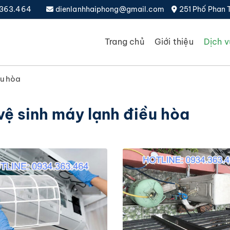
4.363.464
dienlanhhaiphong@gmail.com
251 Phố Phan 
Trang chủ
Giới thiệu
Dịch v
ều hòa
 vệ sinh máy lạnh điều hòa