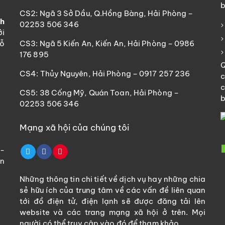
b
CS2: Ngã 3 Sở Dầu, Q.Hồng Bàng, Hải Phòng –
nh
02253 506 346
ới
hỗ
CS3: Ngã 5 Kiến An, Kiến An, Hải Phòng – 0986
176 895
Q
CS4: Thủy Nguyên, Hải Phòng – 0917 257 236
c
c
CS5: 38 Cống Mỹ, Quán Toan, Hải Phòng –
b
02253 506 346
Mạng xã hội của chúng tôi
0-
an
Những thông tin chi tiết về dịch vụ hay những chia
sẻ hữu ích của trung tâm về các vấn đề liên quan
tới đồ điện tử, điện lạnh sẽ được đăng tải lên
website và các trang mạng xã hội ở trên. Mọi
người có thể truy cập vào đó để tham khảo.