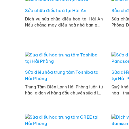
Sửa chữa điều hoà tại Hải An
Sửa chữ
Dịch vụ sửa chữa điều hoà tại Hải An
Sửa chữ
Nếu chẳng may điều hoà nhà bạn gặp
Phòng Đ
tình trạng hỏng hóc sự cố. Thì có thể
công suâ
suy xét đến với ...
không gian
Sửa điều hòa trung tâm Toshiba tại
Sửa điề
Hải Phòng
tại Hải
Trung Tâm Điện Lạnh Hải Phòng luôn tự
Quý khá
hào là đơn vị hàng đầu chuyên sửa điều
hòa tru
hòa trung tâm Toshiba tại Hải Phòng.
Phòng? 
Chúng tôi chắc chắn sẽ khiến ...
trong v
Đừng lo .