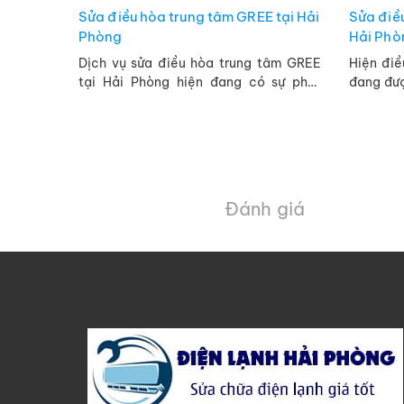
Sửa điều hòa trung tâm GREE tại Hải
Sửa điề
Phòng
Hải Phò
Dịch vụ sửa điều hòa trung tâm GREE
Hiện đi
tại Hải Phòng hiện đang có sự phát
đang đượ
triển nhanh chóng. Điều này khá là dể
Phòng. Đ
hiểu. Bởi loại điều hòa này ...
thiết kế 
Đánh giá