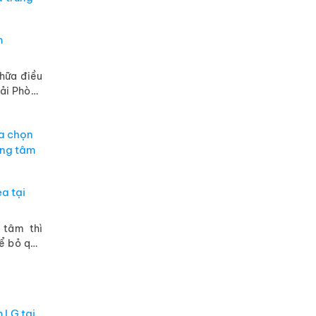
m
chữa điều
Hải Phòng
hòa trung
g ...
a tại
 tâm thì
ể bỏ qua
phẩm của
 ...
 LG tại