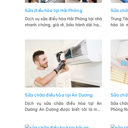
Sửa điều hòa tại Hải Phòng
Sửa chữ
Dịch vụ sửa điều hòa Hải Phòng tại nhà
Trung Tâ
nhanh chóng, giá rẻ, bảo hành dài hạn.
hào là 
Liên hệ ngay với Trung tâm Điện Lạnh
đầu chu
Hải Phòng 0934 363 464. ...
Dương Kin
Sửa chữa điều hòa tại An Dương
Sửa chữ
Dịch vụ sửa chữa điều hòa tại An
Sửa chữ
Dương An Dương được biết tới là một
Phòng Nê
quận của thành phố Hải Phòng. Nơi đây
chỉ đán
nổi tiếng có nhiều khu công ...
tại Ngô Q