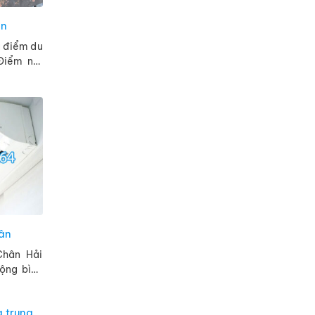
ơn
a điểm du
 Điểm nổi
nhiều nhà
hân
Chân Hải
̣ng bình
̣ cố bất
 làm ...