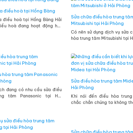
a điều hoà tại Hồng Bàng
Sửa chữa điều hòa trung tâ
a điều hoà tại Hồng Bàng Hải
Mitsubishi tại Hải Phòng
iều hoà đang hoạt động hết
́t để mang tới cho bạn một
Có nên sử dụng dịch vụ sửa 
 sống mát mẻ, thoải mái. ...
hòa trung tâm Mitsubishi tại 
hay không? Có thể nói điều 
tâm Mitsubishi là sản phẩm hàn
u hòa trung tâm Panasonic
 Phòng
Sửa điều hòa trung tâm Mide
Hải Phòng
ch đang có nhu cầu sửa điều
ng tâm Panasonic tại Hải
Khi nói đến điều hòa trung
Quý khách đang băn khoăn
chắc chắn chúng ta không th
iệc tìm kiếm một đơn uy tín?
thương hiệu Midea. Bởi sản 
..
hãng này được đánh giá rất cao
Sửa chữa điều hòa trung tâm