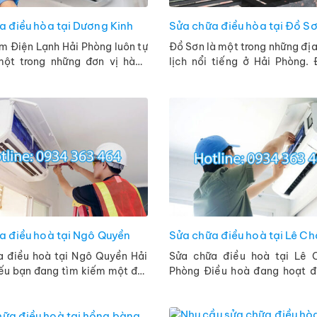
a điều hòa tại Dương Kinh
Sửa chữa điều hòa tại Đồ S
m Điện Lạnh Hải Phòng luôn tự
Đồ Sơn là một trong những đị
một trong những đơn vị hàng
lịch nổi tiếng ở Hải Phòng.
yên sửa chữa điều hòa tại
bật ở nơi đây chính là có rất 
h. Với dịch vụ của chúng ...
hàng, khách sạn. ...
a điều hoà tại Ngô Quyền
Sửa chữa điều hoà tại Lê C
a điều hoà tại Ngô Quyền Hải
Sửa chữa điều hoà tại Lê 
́u bạn đang tìm kiếm một địa
Phòng Điều hoà đang hoạt đô
g tin chuyên sửa chữa điều hoà
thường bỗng một ngày gặp sư
uyền. Vậy thì trung ...
ngờ. Điều hoà không hoạt động