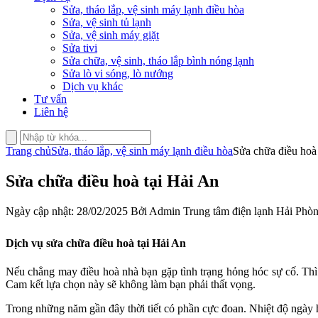
Sửa, tháo lắp, vệ sinh máy lạnh điều hòa
Sửa, vệ sinh tủ lạnh
Sửa, vệ sinh máy giặt
Sửa tivi
Sửa chữa, vệ sinh, tháo lắp bình nóng lạnh
Sửa lò vi sóng, lò nướng
Dịch vụ khác
Tư vấn
Liên hệ
Trang chủ
Sửa, tháo lắp, vệ sinh máy lạnh điều hòa
Sửa chữa điều hoà
Sửa chữa điều hoà tại Hải An
Ngày cập nhật: 28/02/2025 Bởi Admin Trung tâm điện lạnh Hải Phò
Dịch vụ sửa chữa điều hoà tại Hải An
Nếu chẳng may điều hoà nhà bạn gặp tình trạng hỏng hóc sự cố. Thì
Cam kết lựa chọn này sẽ không làm bạn phải thất vọng.
Trong những năm gần đây thời tiết có phần cực đoan. Nhiệt độ ngày hè