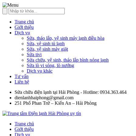
Trang chủ
Giới thiệu
Dịch vụ
Sửa, tháo lắp, vệ sinh máy lạnh điều hòa
Sửa, vệ sinh tủ lạnh
Sửa, vệ sinh máy giặt
Sửa tivi
Sửa chữa, vệ sinh, tháo lắp bình nóng lạnh
Sửa lò vi sóng, lò nướng
Dịch vụ khác
Tư vấn
Liên hệ
Sửa chữa điện lạnh tại Hải Phòng - Hotline: 0934.363.464
dienlanhhaiphong@gmail.com
251 Phố Phan Trứ – Kiến An – Hải Phòng
Trang chủ
Giới thiệu
Dịch vụ