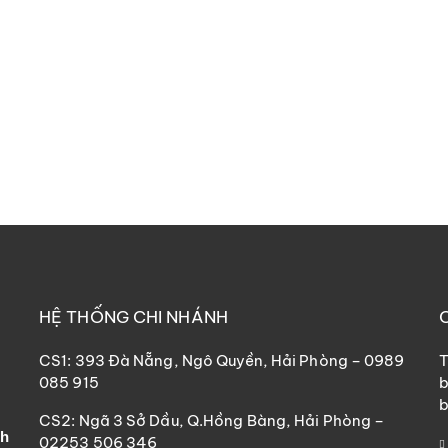
HỆ THỐNG CHI NHÁNH
CS1: 393 Đà Nẵng, Ngô Quyền, Hải Phòng – 0989
T
085 915
b
b
CS2: Ngã 3 Sở Dầu, Q.Hồng Bàng, Hải Phòng –
nh
02253 506 346