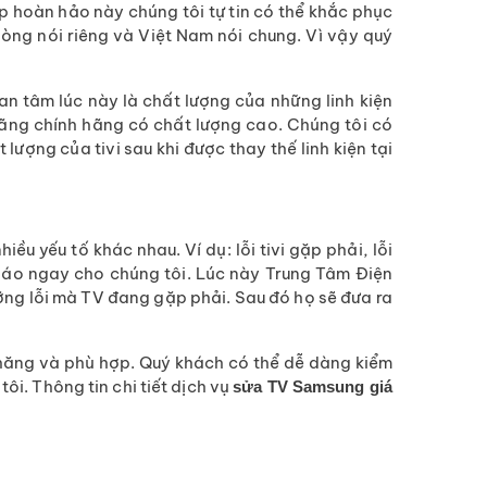
p hoàn hảo này chúng tôi tự tin có thể khắc phục
Phòng nói riêng và Việt Nam nói chung. Vì vậy quý
uan tâm lúc này là chất lượng của những linh kiện
 hãng chính hãng có chất lượng cao. Chúng tôi có
ượng của tivi sau khi được thay thế linh kiện tại
ều yếu tố khác nhau. Ví dụ: lỗi tivi gặp phải, lỗi
báo ngay cho chúng tôi. Lúc này Trung Tâm Điện
ưỡng lỗi mà TV đang gặp phải. Sau đó họ sẽ đưa ra
chăng và phù hợp. Quý khách có thể dễ dàng kiểm
i. Thông tin chi tiết dịch vụ
sửa TV Samsung giá