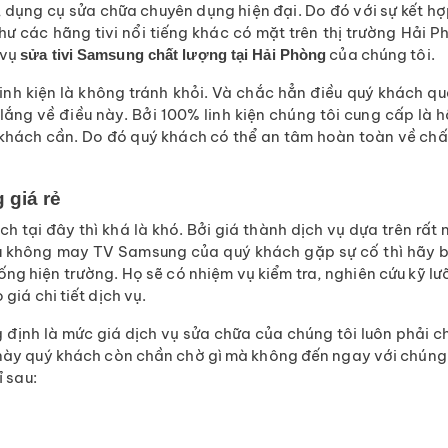
, dụng cụ sửa chữa chuyên dụng hiện đại. Do đó với sự kết hợ
hư các hãng tivi nổi tiếng khác có mặt trên thị trường Hải 
 vụ
của chúng tôi.
sửa tivi Samsung chất lượng tại Hải Phòng
linh kiện là không tránh khỏi. Và chắc hẳn điều quý khách q
lắng về điều này. Bởi 100% linh kiện chúng tôi cung cấp là
hách cần. Do đó quý khách có thể an tâm hoàn toàn về chất l
 giá rẻ
tại đây thì khá là khó. Bởi giá thành dịch vụ dựa trên rất nhi
ếu không may TV Samsung của quý khách gặp sự cố thì hãy 
ng hiện trường. Họ sẽ có nhiệm vụ kiểm tra, nghiên cứu kỹ l
giá chi tiết dịch vụ.
g định là mức giá dịch vụ sửa chữa của chúng tôi luôn phải 
 này quý khách còn chần chờ gì mà không đến ngay với chúng tô
ỉ sau: