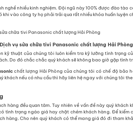
lành nghề nhiều kinh nghiệm. Đội ngũ này 100% được đào tào 
 khi vào công ty họ phải trải qua rất nhiều khóa huấn luyện c
Dịch vụ sửa chữa tivi Panasonic chất lượng Hải Phòn
iên kỹ thuật của chúng tôi luôn kiểm tra kỹ lưỡng tình trạng
hách. Do đó chắc chắc quý khách sẽ không bao giờ gặp tình tr
asonic
chất lượng Hải Phòng của chúng tôi có chế độ bảo h
 quý khách nếu có nhu cầu thì hãy liên hệ ngay với chúng tôi 
ng
ách hàng đều quan tâm. Tuy nhiên về vấn đề này quý khách khô
 tình trạng ngáo giá hay chặt chém khách hàng. Để kiểm ch
ách hàng. Cho nên quý khách có thể mang giá đó đi tham khảo 