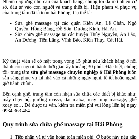
Nhằm đáp ứng nhu cầu của khách hàng, chúng tôi đã mở nhiều cơ
sở, đầu tư vào con người và trang thiết bị. Hiện phạm vi phục vụ
của trung tâm đã là toàn hải Phòng. Cụ thể là:
Sửa ghế massage tại các quận Kiến An, Lê Chân, Ngô
Quyền, Hồng Bàng, Đồ Sơn, Dương Kinh, Hải An.
Sửa chữa ghế massage tại các huyện Thủy Nguyên, An Lão,
An Dương, Tiên Lãng, Vĩnh Bảo, Kiến Thụy, Cát Hải.
Kỹ thuật viên sẽ có mặt trong vòng 15 phút nếu khách hàng ở nội
thành còn ngoại thành thời gian ấy khoảng 30 phút. Đặc biệt, chúng
tôi- trung tâm
sửa ghế massage chuyên nghiệp ở Hải Phòng
luôn
sẵn sàng phục vụ tại nhà vào cả những ngày nghỉ, lễ tết hoặc ngoài
giờ hành chính.
Bên cạnh ghế, trung tâm còn nhận sửa chữa các thiết bị khác như:
máy chạy bộ, giường massa, đai matxa, máy rung massage, ghế
xoay eo… Để được tư vấn, kiểm tra miễn phí vui lòng liên hệ ngay
0934.363.464.
Quy trình sửa chữa ghế massage tại Hải Phòng
Tiếp nhận và tư vấn hoàn toàn miễn phí. Ở bước này nếu gặp