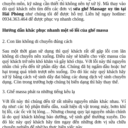
chuyên môn, kỹ năng cần thiết thì không nên tự xử lý. Mà thay vào
đó quý khách nên tìm đến các đơn vị
sửa ghế Massage uy tín tại
Hải Phòng
như chúng tôi để được hỗ trợ. Liên hệ ngay hotline:
0934.363.464 để được phục vụ nhanh chóng.
Hướng dẫn khắc phục nhanh một số lỗi của ghế massa
2. Con lăn không di chuyển đúng cách
Sau một thời gian sử dụng thì quý khách rất dễ gặp lỗi con lăn
không di chuyển nên xuống. Điều này sẽ khiến cho việc massa của
quý khách trở nên khó khăn và gây khó chịu. Với lỗi này thì nguyên
nhân chủ yếu đến từ phần dây đai. Chúng đã bị ngấm dầu hoặc hư
hại trong quá trình trượt nên xuống. Do đó lúc này quý khách hãy
xử lý bằng cách vệ sinh dây đai bằng các dung dịch vệ sinh chuyên
dụng. Còn trong trường hợp chúng bị biến dạng thì hãy thay thế.
3. Ghế massa phát ra những tiếng kêu lạ
Với lỗi này thì chúng đến từ rất nhiều nguyên nhân khác nhau. Ví
dụ như: các bộ phận thiếu dầu, xuất hiện dị vật trong máy, bơm khí
bị lỗi, các ốc vít bị lỏng… Nhưng chung quy lại nguyên nhân chính
là do quý khách không bảo dưỡng, vệ sinh ghế thường xuyên. Do
đó lúc này quý khách hãy tìm ngay đến những đơn vị sửa chữa
chuyên nghiệp để nhờ họ thực hiện việc này.