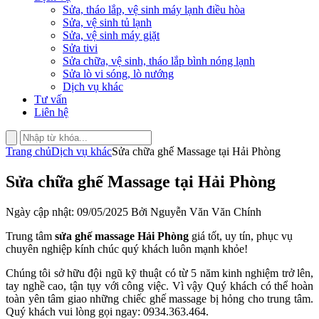
Sửa, tháo lắp, vệ sinh máy lạnh điều hòa
Sửa, vệ sinh tủ lạnh
Sửa, vệ sinh máy giặt
Sửa tivi
Sửa chữa, vệ sinh, tháo lắp bình nóng lạnh
Sửa lò vi sóng, lò nướng
Dịch vụ khác
Tư vấn
Liên hệ
Trang chủ
Dịch vụ khác
Sửa chữa ghế Massage tại Hải Phòng
Sửa chữa ghế Massage tại Hải Phòng
Ngày cập nhật: 09/05/2025 Bởi Nguyễn Văn Văn Chính
Trung tâm
sửa ghế massage Hải Phòng
giá tốt, uy tín, phục vụ
chuyên nghiệp kính chúc quý khách luôn mạnh khỏe!
Chúng tôi sở hữu đội ngũ kỹ thuật có từ 5 năm kinh nghiệm trở lên,
tay nghề cao, tận tụy với công việc. Vì vậy Quý khách có thể hoàn
toàn yên tâm giao những chiếc ghế massage bị hỏng cho trung tâm.
Quý khách vui lòng gọi ngay: 0934.363.464.