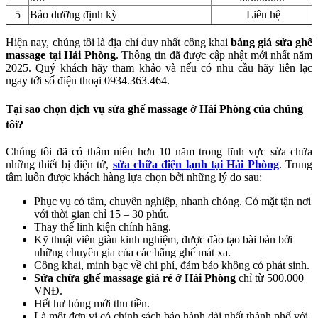
5
Bảo dưỡng định kỳ
Liên hệ
Hiện nay, chúng tôi là địa chỉ duy nhất công khai
bảng giá sửa ghế
massage tại Hải Phòng
. Thông tin đã được cập nhật mới nhất năm
2025. Quý khách hãy tham khảo và nếu có nhu cầu hãy liên lạc
ngay tới số điện thoại 0934.363.464.
Tại sao chọn dịch vụ sửa ghế massage ở Hải Phòng của chúng
tôi?
Chúng tôi đã có thâm niên hơn 10 năm trong lĩnh vực sửa chữa
những thiết bị điện tử,
sửa chữa điện lạnh tại Hải Phòng
. Trung
tâm luôn được khách hàng lựa chọn bởi những lý do sau:
Phục vụ có tâm, chuyên nghiệp, nhanh chóng. Có mặt tận nơi
với thời gian chỉ 15 – 30 phút.
Thay thế linh kiện chính hãng.
Kỹ thuật viên giàu kinh nghiệm, được đào tạo bài bản bởi
những chuyên gia của các hãng ghế mát xa.
Công khai, minh bạc về chi phí, đảm bảo không có phát sinh.
Sửa chữa ghế massage giá rẻ ở Hải Phòng
chỉ từ 500.000
VNĐ.
Hết hư hỏng mới thu tiền.
Là một đơn vị có chính sách bảo hành dài nhất thành phố với