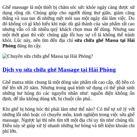
Ghế massage là một thiết bị chăm sóc sức khỏe ngày càng được sử
dụng rộng rãi. Chúng giúp cho người dùng thư giãn, giảm căng
thẳng và xua tan đi những mệt mỏi sau một ngày dài làm việc. Do
đó không có gì khó hiểu khi mặc dù giá thành của sản phẩm rất cao
nhưng vẫn có rất nhiều quý khách chọn mua để dùng. Nhưng sau
một thời gian thì việc chúng gặp lỗi hay sự cố là không thể tránh
khỏi. Lúc này, nên tìm đến địa chỉ
sửa chữa ghế Massa tại Hải
Phòng
đáng tin cậy.
Dịch vụ sửa chữa ghế Massage tại Hải Phòng
Ghế matxa nhìn chung là một dòng sản phẩm rất cao cấp, độ bền có
thể lên tới 20 năm. Nhưng trong quá trình sử dụng có thể phát sinh
những hư hỏng do các nguyên nhân như: nguồn điện không ổn
định, để lâu không dùng tới, bị chuột cắn phá..
Khi ghế bị hỏng hóc thì phải làm như thế nào? Có thể tự xử lý với
những lỗi nhỏ hoặc có chuyên môn, kinh nghiệm trong việc sửa ghế
massage. Ngược lại thì nên tìm tới một địa chỉ uy tín như chúng tôi.
Điều này sẽ giúp xử lý nhanh những hư hỏng và tiết kiệm khoản chi
phí lớn.