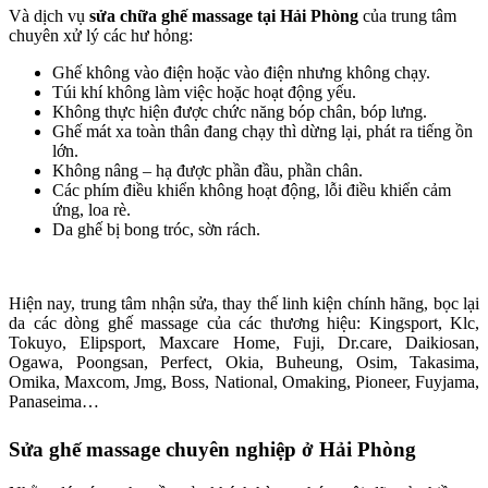
Và dịch vụ
sửa chữa ghế massage tại Hải Phòng
của trung tâm
chuyên xử lý các hư hỏng:
Ghế không vào điện hoặc vào điện nhưng không chạy.
Túi khí không làm việc hoặc hoạt động yếu.
Không thực hiện được chức năng bóp chân, bóp lưng.
Ghế mát xa toàn thân đang chạy thì dừng lại, phát ra tiếng ồn
lớn.
Không nâng – hạ được phần đầu, phần chân.
Các phím điều khiển không hoạt động, lỗi điều khiển cảm
ứng, loa rè.
Da ghế bị bong tróc, sờn rách.
Hiện nay, trung tâm nhận sửa, thay thế linh kiện chính hãng, bọc lại
da các dòng ghế massage của các thương hiệu: Kingsport, Klc,
Tokuyo, Elipsport, Maxcare Home, Fuji, Dr.care, Daikiosan,
Ogawa, Poongsan, Perfect, Okia, Buheung, Osim, Takasima,
Omika, Maxcom, Jmg, Boss, National, Omaking, Pioneer, Fuyjama,
Panaseima…
Sửa ghế massage chuyên nghiệp ở Hải Phòng