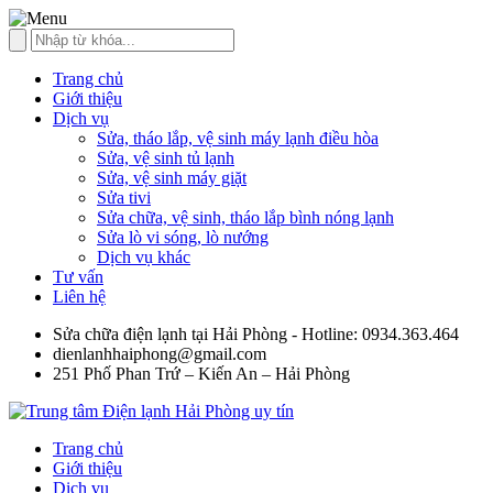
Trang chủ
Giới thiệu
Dịch vụ
Sửa, tháo lắp, vệ sinh máy lạnh điều hòa
Sửa, vệ sinh tủ lạnh
Sửa, vệ sinh máy giặt
Sửa tivi
Sửa chữa, vệ sinh, tháo lắp bình nóng lạnh
Sửa lò vi sóng, lò nướng
Dịch vụ khác
Tư vấn
Liên hệ
Sửa chữa điện lạnh tại Hải Phòng - Hotline: 0934.363.464
dienlanhhaiphong@gmail.com
251 Phố Phan Trứ – Kiến An – Hải Phòng
Trang chủ
Giới thiệu
Dịch vụ