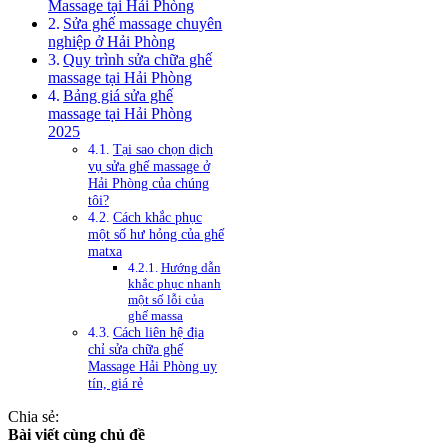
Massage tại Hải Phòng
Sửa ghế massage chuyên
nghiệp ở Hải Phòng
Quy trình sửa chữa ghế
massage tại Hải Phòng
Bảng giá sửa ghế
massage tại Hải Phòng
2025
Tại sao chọn dịch
vụ sửa ghế massage ở
Hải Phòng của chúng
tôi?
Cách khắc phục
một số hư hỏng của ghế
matxa
Hướng dẫn
khắc phục nhanh
một số lỗi của
ghế massa
Cách liên hệ địa
chỉ sửa chữa ghế
Massage Hải Phòng uy
tín, giá rẻ
Chia sẻ:
Bài viết cùng chủ đề