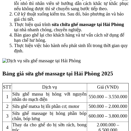
lỗi nhỏ thì nhân viên sẽ hướng dẫn cách khắc tự khắc phục
nếu không được thì sẽ chuyển sang bước tiếp theo.
Cử kỹ thuật xuống kiểm tra. Sau đó, báo phương án và báo
giá chi tiết.
Thực hiện quá trình
sửa chữa ghế massage tại Hải Phòng
tại nhà nhanh chóng, chuyên nghiệp.
Bàn giao ghế lại cho khách hàng và tư vấn cách sử dụng để
hạn chế hư hỏng.
Thực hiện việc bảo hành nếu phát sinh lỗi trong thời gian quy
định.
Bảng giá sửa ghế massage tại Hải Phòng 2025
STT
Dịch vụ
Giá (VNĐ)
Sửa ghế massa bị hỏng với nguyên
1
550.000 – 3.550.000
nhân do mạch điện
2
Sửa ghế matxa bị lỗi phần cơ, motor
500.000 – 2.000.000
Sửa ghế massage bị hỏng phần bóp
3
600.000 – 3.800.000
chân, bóp lưng
Thay da cho ghế do bị sờn rách, bong
2.000.000 –
4
tróc
6.500.000