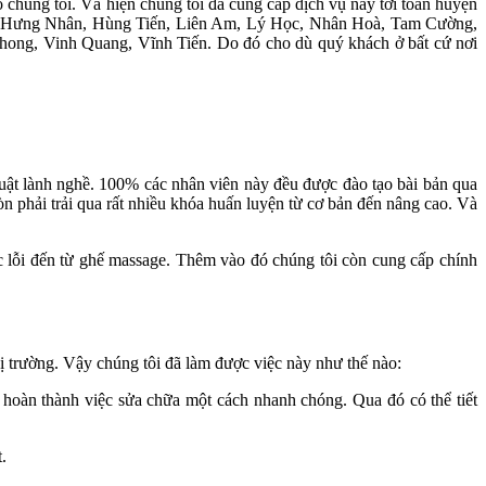
ó chúng tôi. Và hiện chúng tôi đã cung cấp dịch vụ này tới toàn huyện
, Hưng Nhân, Hùng Tiến, Liên Am, Lý Học, Nhân Hoà, Tam Cường,
ong, Vinh Quang, Vĩnh Tiến. Do đó cho dù quý khách ở bất cứ nơi
uật lành nghề. 100% các nhân viên này đều được đào tạo bài bản qua
 phải trải qua rất nhiều khóa huấn luyện từ cơ bản đến nâng cao. Và
ác lỗi đến từ ghế massage. Thêm vào đó chúng tôi còn cung cấp chính
thị trường. Vậy chúng tôi đã làm được việc này như thế nào:
 hoàn thành việc sửa chữa một cách nhanh chóng. Qua đó có thể tiết
.