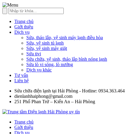
Trang chủ
Giới thiệu
Dịch vụ
Sửa, tháo lắp, vệ sinh máy lạnh điều hòa
Sửa, vệ sinh tủ lạnh
Sửa, vệ sinh máy giặt
Sửa tivi
Sửa chữa, vệ sinh, tháo lắp bình nóng lạnh
Sửa lò vi sóng, lò nướng
Dịch vụ khác
Tư vấn
Liên hệ
Sửa chữa điện lạnh tại Hải Phòng - Hotline: 0934.363.464
dienlanhhaiphong@gmail.com
251 Phố Phan Trứ – Kiến An – Hải Phòng
Trang chủ
Giới thiệu
Dịch vụ