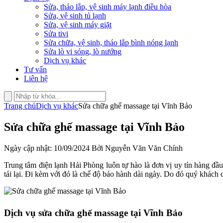
Sửa, tháo lắp, vệ sinh máy lạnh điều hòa
Sửa, vệ sinh tủ lạnh
Sửa, vệ sinh máy giặt
Sửa tivi
Sửa chữa, vệ sinh, tháo lắp bình nóng lạnh
Sửa lò vi sóng, lò nướng
Dịch vụ khác
Tư vấn
Liên hệ
Trang chủ
Dịch vụ khác
Sửa chữa ghế massage tại Vĩnh Bảo
Sửa chữa ghế massage tại Vĩnh Bảo
Ngày cập nhật: 10/09/2024 Bởi Nguyễn Văn Văn Chính
Trung tâm điện lạnh Hải Phòng luôn tự hào là đơn vị uy tín hàng đ
tái lại. Đi kèm với đó là chế độ bảo hành dài ngày. Do đó quý khách 
Dịch vụ sửa chữa ghế massage tại Vĩnh Bảo