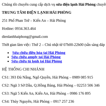
Chúng tôi chuyên cung cấp dịch vụ
sửa điện lạnh Hải Phòng
chuyên
TRUNG TÂM ĐIỆN LẠNH HẢI PHÒNG
251 Phố Phan Trứ – Kiến An – Hải Phòng
Hotline: 0934.363.464
dienlanhhaiphong@gmail.com
Thời gian làm việc: Thứ 2 – Chủ nhật từ 07h00-22h00 (sẵn sàng đáp 
Sửa chữa điều hòa tại Hải Phòng
Sửa chữa amply tại Hải Phòng
Sửa chữa tủ lạnh tại Hải Phòng
HỆ THỐNG CHI NHÁNH
CS1: 393 Đà Nẵng, Ngô Quyền, Hải Phòng – 0989 085 915
CS2: Ngã 3 Sở Dầu, Q.Hồng Bàng, Hải Phòng – 02253 506 346
CS3: Ngã 5 Kiến An, Kiến An, Hải Phòng – 0986 176 895
CS4: Thủy Nguyên, Hải Phòng – 0917 257 236