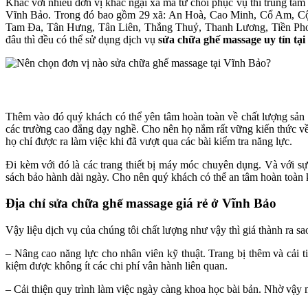
Khác với nhiều đơn vị khác ngại xa mà từ chối phục vụ thì trung tâm 
Vĩnh Bảo. Trong đó bao gồm 29 xã: An Hoà, Cao Minh, Cổ Am, C
Tam Đa, Tân Hưng, Tân Liên, Thắng Thuỷ, Thanh Lương, Tiền Phon
đâu thì đều có thể sử dụng dịch vụ
sửa chữa ghế massage uy tín tạ
Thêm vào đó quý khách có thể yên tâm hoàn toàn về chất lượng sản 
các trường cao đẳng dạy nghề. Cho nên họ nắm rất vững kiến thức về
họ chỉ được ra làm việc khi đã vượt qua các bài kiểm tra năng lực.
Đi kèm với đó là các trang thiết bị máy móc chuyên dụng. Và với sự
sách bảo hành dài ngày. Cho nên quý khách có thể an tâm hoàn toàn 
Địa chỉ sửa chữa ghế massage giá rẻ ở Vĩnh Bảo
Vậy liệu dịch vụ của chúng tôi chất lượng như vậy thì giá thành ra sa
– Nâng cao năng lực cho nhân viên kỹ thuật. Trang bị thêm và cải 
kiệm được không ít các chi phí vân hành liên quan.
– Cải thiện quy trình làm việc ngày càng khoa học bài bản. Nhờ vậy 