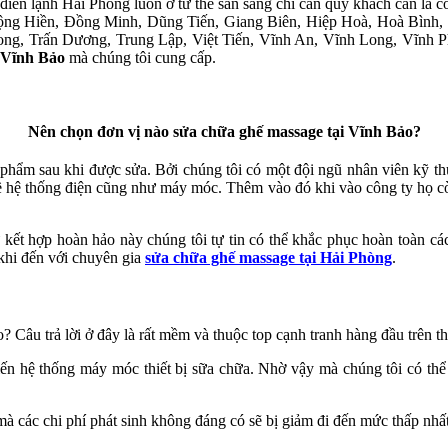
điên lạnh Hải Phòng luôn ở tư thế sẵn sàng chỉ cần quý khách cần là c
ộng Hiền, Đồng Minh, Dũng Tiến, Giang Biên, Hiệp Hoà, Hoà Bình
g, Trấn Dương, Trung Lập, Việt Tiến, Vĩnh An, Vĩnh Long, Vĩnh Ph
i Vĩnh Bảo
mà chúng tôi cung cấp.
Nên chọn đơn vị nào sửa chữa ghế massage tại Vĩnh Bảo?
phẩm sau khi được sửa. Bởi chúng tôi có một đội ngũ nhân viên kỹ th
 hệ thống điện cũng như máy móc. Thêm vào đó khi vào công ty họ còn
 kết hợp hoàn hảo này chúng tôi tự tin có thể khắc phục hoàn toàn c
khi đến với chuyên gia
sửa chữa ghế massage tại Hải Phòng
.
o? Câu trả lời ở đây là rất mềm và thuộc top cạnh tranh hàng đầu trên 
tiến hệ thống máy móc thiết bị sữa chữa. Nhờ vậy mà chúng tôi có thể
mà các chi phí phát sinh không đáng có sẽ bị giảm đi đến mức thấp nhất