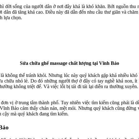
hì đời sống của người dân ở nơi đây khá là khó khăn. Bởi nguồn thu
gười dân đã tăng khá cao. Điều này đã dẫn đến nhu cầu thư giãn và ch
h lựa chọn.
Sửa chữa ghế massage chất lượng tại Vĩnh Bảo
g là không thể tránh khỏi. Nhưng lúc này quý khách gặp khá nhiều khó
ửa chữa nhỏ lẻ. Do đó những người thợ ở đây có tay nghề khá non, ít
ng không triệt để. Và việc lỗi bị tái đi tái lại diễn ra thường xuyên
ơn vị ở trung tâm thành phố. Tuy nhiên việc tìm kiếm cũng phải là dễ
 Vĩnh Bảo cảm thấy chán nản, mệt mỏi. Nhưng quý khách cũng đừng vì
tin cậy mà quý khách đang tìm kiếm.
 Bảo