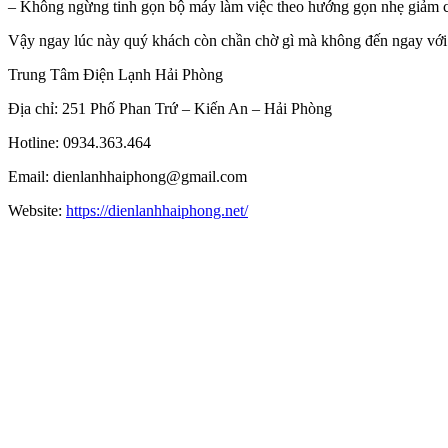
– Không ngừng tinh gọn bộ máy làm việc theo hướng gọn nhẹ giảm c
Vậy ngay lúc này quý khách còn chần chờ gì mà không đến ngay với c
Trung Tâm Điện Lạnh Hải Phòng
Địa chỉ: 251 Phố Phan Trứ – Kiến An – Hải Phòng
Hotline: 0934.363.464
Email: dienlanhhaiphong@gmail.com
Website:
https://dienlanhhaiphong.net/