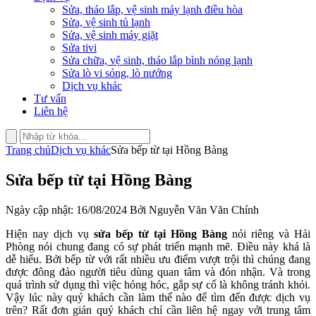
Sửa, tháo lắp, vệ sinh máy lạnh điều hòa
Sửa, vệ sinh tủ lạnh
Sửa, vệ sinh máy giặt
Sửa tivi
Sửa chữa, vệ sinh, tháo lắp bình nóng lạnh
Sửa lò vi sóng, lò nướng
Dịch vụ khác
Tư vấn
Liên hệ
Trang chủ
Dịch vụ khác
Sửa bếp từ tại Hồng Bàng
Sửa bếp từ tại Hồng Bàng
Ngày cập nhật: 16/08/2024 Bởi Nguyễn Văn Văn Chính
Hiện nay dịch vụ
sửa bếp từ tại Hồng Bàng
nói riêng và Hải
Phòng nói chung đang có sự phát triển mạnh mẽ. Điều này khá là
dễ hiểu. Bởi bếp từ với rất nhiều ưu điểm vượt trội thì chúng đang
được đông đảo người tiêu dùng quan tâm và đón nhận. Và trong
quá trình sử dụng thì việc hỏng hóc, gắp sự cố là không tránh khỏi.
Vậy lúc này quý khách cần làm thế nào để tìm đến được dịch vụ
trên? Rất đơn giản quý khách chỉ cần liên hệ ngay với trung tâm