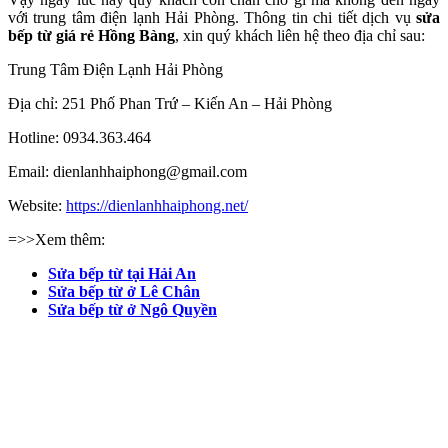
với trung tâm điện lạnh Hải Phòng. Thông tin chi tiết dịch vụ
sửa
bếp từ giá rẻ Hồng Bàng
, xin quý khách liên hệ theo địa chỉ sau:
Trung Tâm Điện Lạnh Hải Phòng
Địa chỉ: 251 Phố Phan Trứ – Kiến An – Hải Phòng
Hotline: 0934.363.464
Email: dienlanhhaiphong@gmail.com
Website:
https://dienlanhhaiphong.net/
=>>Xem thêm:
Sửa bếp từ tại Hải An
Sửa bếp từ ở Lê Chân
Sửa bếp từ ở Ngô Quyền