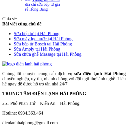
địa chỉ sửa bếp từ giá
rẻ Hồng Bàng
Chia sẻ:
Bài viết cùng chủ đề
Sửa bếp từ tại Hải Phòng
Sửa máy lọc nước tại Hải Phòng
Sửa bếp từ Bosch tại Hải Phòng
Sửa Amply tại Hải Phòng
Sửa chữa ghế Massage tại Hải Phòng
Chúng tôi chuyên cung cấp dịch vụ
sửa điện lạnh Hải Phòng
chuyên nghiệp, uy tín, nhanh chóng với đội ngũ thợ lành nghề. Liên
hệ ngay để được hỗ trợ tận nhà 24/7.
TRUNG TÂM ĐIỆN LẠNH HẢI PHÒNG
251 Phố Phan Trứ – Kiến An – Hải Phòng
Hotline: 0934.363.464
dienlanhhaiphong@gmail.com