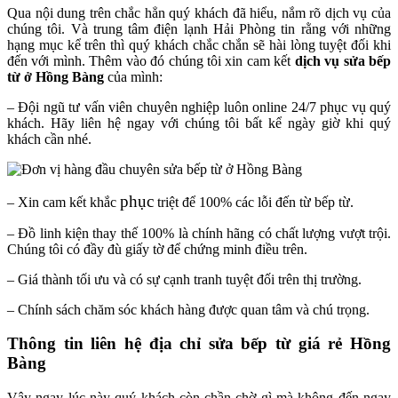
Qua nội dung trên chắc hẳn quý khách đã hiểu, nắm rõ dịch vụ của
chúng tôi. Và trung tâm điện lạnh Hải Phòng tin rằng với những
hạng mục kể trên thì quý khách chắc chắn sẽ hài lòng tuyệt đối khi
đến với mình. Thêm vào đó chúng tôi xin cam kết
dịch vụ sửa bếp
từ ở Hồng Bàng
của mình:
– Đội ngũ tư vấn viên chuyên nghiệp luôn online 24/7 phục vụ quý
khách. Hãy liên hệ ngay với chúng tôi bất kể ngày giờ khi quý
khách cần nhé.
phục
– Xin cam kết khắc
triệt để 100% các lỗi đến từ bếp từ.
– Đồ linh kiện thay thế 100% là chính hãng có chất lượng vượt trội.
Chúng tôi có đầy đù giấy tờ để chứng minh điều trên.
– Giá thành tối ưu và có sự cạnh tranh tuyệt đối trên thị trường.
– Chính sách chăm sóc khách hàng được quan tâm và chú trọng.
Thông tin liên hệ địa chỉ sửa bếp từ giá rẻ Hồng
Bàng
Vậy ngay lúc này quý khách còn chần chờ gì mà không đến ngay