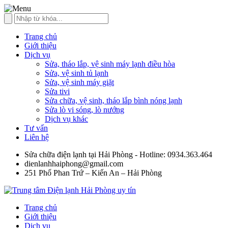
Trang chủ
Giới thiệu
Dịch vụ
Sửa, tháo lắp, vệ sinh máy lạnh điều hòa
Sửa, vệ sinh tủ lạnh
Sửa, vệ sinh máy giặt
Sửa tivi
Sửa chữa, vệ sinh, tháo lắp bình nóng lạnh
Sửa lò vi sóng, lò nướng
Dịch vụ khác
Tư vấn
Liên hệ
Sửa chữa điện lạnh tại Hải Phòng - Hotline: 0934.363.464
dienlanhhaiphong@gmail.com
251 Phố Phan Trứ – Kiến An – Hải Phòng
Trang chủ
Giới thiệu
Dịch vụ