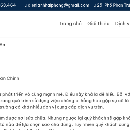
.363.464
dienlanhhaiphong@gmail.com
251 Phố Phan Trứ
Trang chủ
Giới thiệu
Dịch v
 An
Văn Chính
phát triển vô cùng mạnh mẽ. Điều này khá là dễ hiểu. Bởi với
ong quá trình sử dụng việc chúng bị hỏng hóc gặp sự cố là
 trường có khá nhiều đơn vị cung cấp dịch vụ trên.
ìm được nơi sửa chữa. Nhưng ngược lại quý khách sẽ gặp khá 
ố nào để lựa chọn sao cho đúng. Tuy nhiên quý khách cũng đ