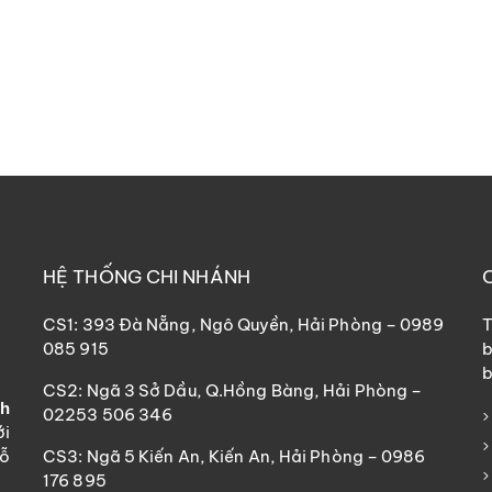
HỆ THỐNG CHI NHÁNH
CS1: 393 Đà Nẵng, Ngô Quyền, Hải Phòng – 0989
T
085 915
b
b
CS2: Ngã 3 Sở Dầu, Q.Hồng Bàng, Hải Phòng –
nh
02253 506 346
ới
hỗ
CS3: Ngã 5 Kiến An, Kiến An, Hải Phòng – 0986
176 895