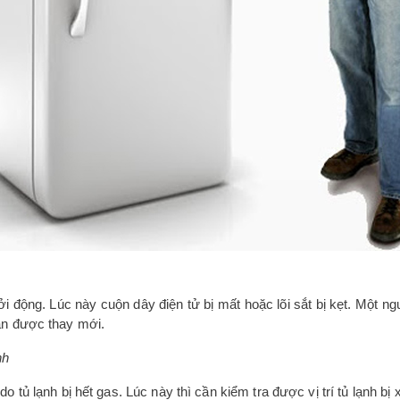
i động. Lúc này cuộn dây điện tử bị mất hoặc lõi sắt bị kẹt. Một ng
ần được thay mới.
nh
o tủ lạnh bị hết gas. Lúc này thì cần kiểm tra được vị trí tủ lạnh bị