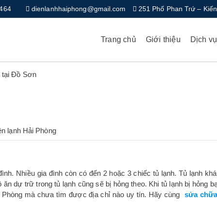
.464
dienlanhhaiphong@gmail.com
251 Phố Phan Trứ – Kiến
Trang chủ
Giới thiệu
Dịch v
 tại Đồ Sơn
ện lạnh Hải Phòng
a đình. Nhiều gia đình còn có đến 2 hoặc 3 chiếc tủ lạnh. Tủ lạnh kh
 ăn dự trữ trong tủ lạnh cũng sẽ bị hỏng theo. Khi tủ lạnh bị hỏng 
ải Phòng mà chưa tìm được địa chỉ nào uy tín. Hãy cùng
sửa chữa