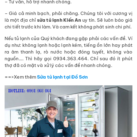
– Tư vấn, hỗ trợ nhanh chóng.
– Giá cả minh bạch, phải chăng. Chúng tôi với cương vị
là một địa chỉ
sửa tủ lạnh Kiến An
uy tín. Sẽ luôn báo giá
chi tiết trước khi làm. Và cam kết không phát sinh chi phí.
Nếu tủ lạnh của Quý khách đang gặp phải các vấn đề. Ví
dụ như: không lạnh hoặc lạnh kém, tiếng ồn lớn hay phát
ra âm thanh lạ, rò nước hoặc đóng tuyết, không vào
nguồn…. Thì hãy gọi 0934.363.464. Chỉ sau đó ít phút
thợ đã có mặt và xử lý các vấn đề nhanh chóng.
==>Xem thêm
Sửa tủ lạnh tại Đồ Sơn