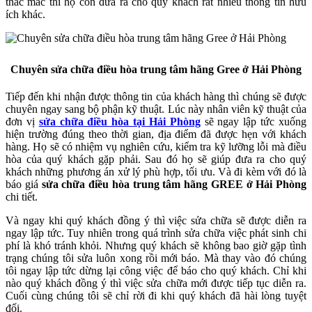
thắc mắc thì họ còn đưa ra cho quý khách rất nhiều thông tin hữu
ích khác.
Chuyên sửa chữa điều hòa trung tâm hãng Gree ở Hải Phòng
Tiếp đến khi nhận được thông tin của khách hàng thì chúng sẽ được
chuyên ngay sang bộ phận kỹ thuật. Lúc này nhân viên kỹ thuật của
đơn vị
sửa chữa điều hòa tại Hải Phòng
sẽ ngay lập tức xuống
hiện trường đúng theo thời gian, địa điểm đã được hẹn với khách
hàng. Họ sẽ có nhiệm vụ nghiên cứu, kiểm tra kỹ lưỡng lỗi mà điều
hòa của quý khách gặp phải. Sau đó họ sẽ giúp đưa ra cho quý
khách những phương án xử lý phù hợp, tối ưu. Và đi kèm với đó là
báo giá
sửa chữa điều hòa trung tâm hãng GREE ở Hải Phòng
chi tiết.
Và ngay khi quý khách đồng ý thì việc sửa chữa sẽ được diễn ra
ngay lập tức. Tuy nhiên trong quá trình sửa chữa việc phát sinh chi
phí là khó tránh khỏi. Nhưng quý khách sẽ không bao giờ gặp tình
trạng chúng tôi sửa luôn xong rồi mới báo. Mà thay vào đó chúng
tôi ngay lập tức dừng lại công việc để báo cho quý khách. Chỉ khi
nào quý khách đồng ý thì việc sửa chữa mới được tiếp tục diễn ra.
Cuối cùng chúng tôi sẽ chỉ rời đi khi quý khách đã hài lòng tuyệt
đối.