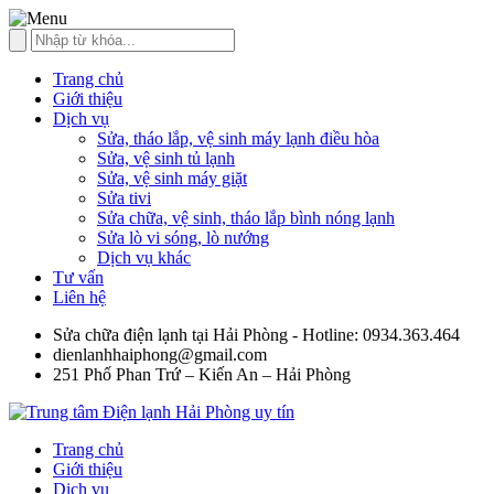
Trang chủ
Giới thiệu
Dịch vụ
Sửa, tháo lắp, vệ sinh máy lạnh điều hòa
Sửa, vệ sinh tủ lạnh
Sửa, vệ sinh máy giặt
Sửa tivi
Sửa chữa, vệ sinh, tháo lắp bình nóng lạnh
Sửa lò vi sóng, lò nướng
Dịch vụ khác
Tư vấn
Liên hệ
Sửa chữa điện lạnh tại Hải Phòng - Hotline: 0934.363.464
dienlanhhaiphong@gmail.com
251 Phố Phan Trứ – Kiến An – Hải Phòng
Trang chủ
Giới thiệu
Dịch vụ