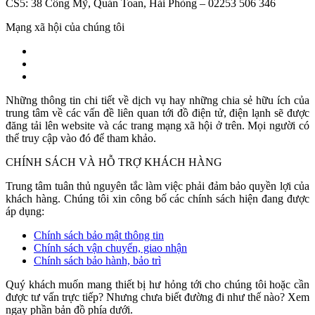
CS5: 38 Cống Mỹ, Quán Toan, Hải Phòng – 02253 506 346
Mạng xã hội của chúng tôi
Những thông tin chi tiết về dịch vụ hay những chia sẻ hữu ích của
trung tâm về các vấn đề liên quan tới đồ điện tử, điện lạnh sẽ được
đăng tải lên website và các trang mạng xã hội ở trên. Mọi người có
thể truy cập vào đó để tham khảo.
CHÍNH SÁCH VÀ HỖ TRỢ KHÁCH HÀNG
Trung tâm tuân thủ nguyên tắc làm việc phải đảm bảo quyền lợi của
khách hàng. Chúng tôi xin công bố các chính sách hiện đang được
áp dụng:
Chính sách bảo mật thông tin
Chính sách vận chuyển, giao nhận
Chính sách bảo hành, bảo trì
Quý khách muốn mang thiết bị hư hỏng tới cho chúng tôi hoặc cần
được tư vấn trực tiếp? Nhưng chưa biết đường đi như thế nào? Xem
ngay phần bản đồ phía dưới.