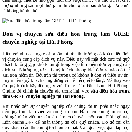
điện năng, thiết kế nhỏ gọn, tuổi thọ vượt trội… Và cho dù rất chất
lượng nhưng sau một thời gian thì chúng cần bảo dưỡng, sửa chữa
là không tránh khỏi.
Đơn vị chuyên sửa điều hòa trung tâm GREE
chuyên nghiệp tại Hải Phòng
Hiện với nhu cầu ngày càng lớn thì trên thị trường có khá nhiều đơn
vị chuyên cung cấp dịch vụ này. Điều này về mặt tích cực thì quý
khách không gặp khó khăn gì trong việc tìm kiếm đơn vị cung cấp
dịch vụ. Nhưng ngược lại quý khách không biết đơn vị nào có thể
gửi trọn niềm tin. Bởi trên thị trường có không ít đơn vị thiếu uy tín.
Tuy nhiên quý khách cũng đừng vì thế mà quá lo lắng. Mà thay vào
đó quý khách hãy đến ngay với Trung Tâm Điện Lạnh Hải Phòng.
Chúng tôi chính là chuyên gia trong lĩnh vực
sửa điều hòa trung
tâm GREE chuyên nghiệp tại Hải Phòng
.
Khi nhắc đến sự chuyên nghiệp của chúng tôi thì phải nhắc ngay
đến quy trình làm việc vô cùng bài bản. Đầu tiên chúng tôi có một
đội ngũ nhân viên tư vấn tận tâm có chuyên môn cao. Đội ngũ này
luôn online 24/7 để nhận thông tin của quý khách. Do đó chỉ cần
quý khách cần thì chúng tôi luôn có mặt. Và ngoài việc giải đáp mọi