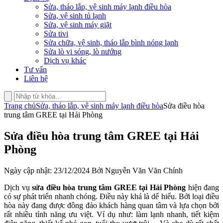
Sửa, tháo lắp, vệ sinh máy lạnh điều hòa
Sửa, vệ sinh tủ lạnh
Sửa, vệ sinh máy giặt
Sửa tivi
Sửa chữa, vệ sinh, tháo lắp bình nóng lạnh
Sửa lò vi sóng, lò nướng
Dịch vụ khác
Tư vấn
Liên hệ
Trang chủ
Sửa, tháo lắp, vệ sinh máy lạnh điều hòa
Sửa điều hòa
trung tâm GREE tại Hải Phòng
Sửa điều hòa trung tâm GREE tại Hải
Phòng
Ngày cập nhật: 23/12/2024 Bởi Nguyễn Văn Văn Chính
Dịch vụ
sửa điều hòa trung tâm GREE tại Hải Phòng
hiện đang
có sự phát triển nhanh chóng. Điều này khá là dể hiểu. Bởi loại điều
hòa này đang được đông đảo khách hàng quan tâm và lựa chọn bởi
rất nhiều tính năng ưu việt. Ví dụ như: làm lạnh nhanh, tiết kiệm