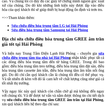
cao. Và chúng tôi có đầy đủ các giấy tờ chứng minh nguồn gốc xuất
xứ của chúng. Do đó khi những linh kiện này được lắp vào điều
hòa của quý khách thì sẽ giúp thiết bị hoạt động ổn định và trơn tru.
=>>Tham khảo thêm:
Sửa chữa điều hòa trung tâm LG tại Hải Phòng
Sửa điều hòa trung tâm Samsung tại Hải Phòng
Địa chỉ sửa chữa điều hòa trung tâm GREE âm trần
giá tốt tại Hải Phòng
Và hiện nay Trung Tâm Điện Lạnh Hải Phòng – chuyên gia
sửa
chữa điều trung tâm tòa nhà tại Hải Phòn
g
nhận khắc phục tất cả
các dòng điều hòa trung tâm đến từ hãng GREE. Trong đó bao
gồm: điều hòa trung tâm treo tường, điều hòa trung tâm đặt sàn, điều
hòa trung tâm cassette âm trần, điều hòa trung tâm âm trần nối ống
gió. Do đó chỉ cần quý khách cần là chúng tôi đều có thể phục vụ.
Và tất nhiên đi kèm với đó là cam kết về chất lượng cũng như giá cả
tốt nhất thị trường.
Vậy ngay lúc này quý khách còn chần chờ gì mà không đến ngay
với chúng tôi. Và để được tư vấn và nắm được thông tin chi tiết dịch
vụ
sửa chữa điều hòa trung tâm GREE âm trần tại Hải Phòng
,
xin quý khách liên hệ theo địa chỉ sau: