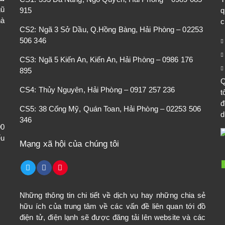
gũ
915
q
hà
c
CS2: Ngã 3 Sở Dầu, Q.Hồng Bàng, Hải Phòng – 02253
506 346
CS3: Ngã 5 Kiến An, Kiến An, Hải Phòng – 0986 176
895
Q
CS4: Thủy Nguyên, Hải Phòng – 0917 257 236
t
đ
CS5: 38 Cống Mỹ, Quán Toan, Hải Phòng – 02253 506
d
346
00
ếu
Mạng xã hội của chúng tôi
Những thông tin chi tiết về dịch vụ hay những chia sẻ
hữu ích của trung tâm về các vấn đề liên quan tới đồ
điện tử, điện lạnh sẽ được đăng tải lên website và các