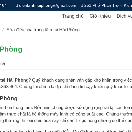
.464
dienlanhhaiphong@gmail.com
251 Phố Phan Trứ – Kiến
Trang chủ
Giới thiệu
Dịch v
Sửa điều hòa trung tâm tại Hải Phòng
i Phòng
ính
 tại Hải Phòng
? Quý khách đang phân vân gặp khó khăn trong việc l
63.464. Chúng tôi chính là địa chỉ đáng tin cậy khiến quý khách có 
i Phòng
iều hòa trung tâm. Bởi hiện chúng được sử dụng rộng rãi tại các t
tâm thực chất là hệ thống máy lạnh có công suất cao. Chúng thườn
ông thường thì loại điều hòa này chỉ cần 1 cục nóng nhưng có thể cu
rung tâm kinh tế hàng đầu miền Bắc. Do đó không có gì khó hiểu kh