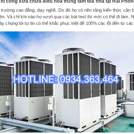
hi công sửa chữa điều hòa trung tâm tòa nhà tại Hải Phò
trường cao đẳng, dạy nghề. Do đó họ có nền tảng kiến thức căn b
yện. Và chỉ khi nào họ vượt qua các bài test thì mới có thể đi làm. 
 chúng tôi tự tin có thể khắc phục triệt để 100% các lỗi đến từ cá