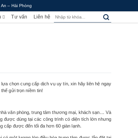
 An – Hải Phòng
ụ
Tư vấn
Liên hệ
ựa chọn cung cấp dịch vụ uy tín, xin hãy liên hệ ngay
thể gửi trọn niềm tin!
òa nhà văn phòng, trung tâm thương mại, khách sạn… Và
g được dùng tại các công trình có diện tích lớn nhưng
ng cấp được đến tối đa hơn 60 giàn lạnh.
i có một lượng lớn điều hòa trung tâm được lắp đặt tại