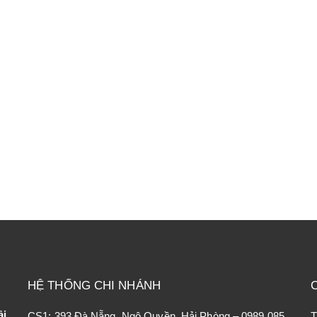
HỆ THỐNG CHI NHÁNH
ải
CS1: 393 Đà Nẵng, Ngô Quyền, Hải Phòng – 0989 085
T