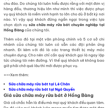
chu đáo. Do chúng tôi luôn hiểu được rằng với một đơn vị
hàng đầu, thương hiệu lớn như mình thì việc được phục
vụ quý khách là niềm vinh hạnh to lớn cho dù ở bất kỳ nơi
nào. Vì vậy quý khách đừng ngần ngại trong việc lựa
chọn dịch vụ
sửa chữa máy rửa bát chuyên nghiệp tại
Hồng Bàng
của chúng tôi.
Thêm vào đó tại một văn phòng chính và 5 cơ sở chi
nhánh của chúng tôi luôn có sẵn các đội phản ứng
nhanh. Đi kèm với đó là các trang thiết bị máy móc
chuyên dụng. Cho nên chỉ cần quý khách gọi là ngay lập
tức chúng tôi nên đường. Vì thế quý khách sẽ không bao
giờ phải chờ quá lâu thì mới được phục vụ.
=>>Xem thêm:
Sửa chữa máy rửa bát tại Lê Chân
Sửa chữa máy rửa bát tại Ngô Quyền
Giá sửa chữa máy rửa bát ở Hồng Bàng
Giá cả chắc hẳn là điều mà mọi quý khách đều quan tâm.
Do đó việc quý khách luôn mong muốn tìm được một đơn