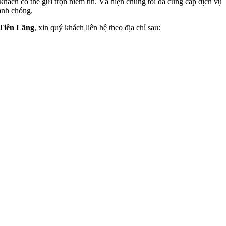
khách có thể gửi trọn niềm tin. Và hiện chúng tôi đã cung cấp dịch vụ
hanh chóng.
 Tiên Lãng
, xin quý khách liên hệ theo địa chỉ sau: