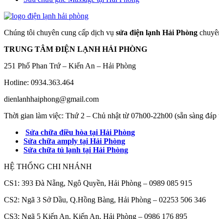
Chúng tôi chuyên cung cấp dịch vụ
sửa điện lạnh Hải Phòng
chuyên
TRUNG TÂM ĐIỆN LẠNH HẢI PHÒNG
251 Phố Phan Trứ – Kiến An – Hải Phòng
Hotline: 0934.363.464
dienlanhhaiphong@gmail.com
Thời gian làm việc: Thứ 2 – Chủ nhật từ 07h00-22h00 (sẵn sàng đáp 
Sửa chữa điều hòa tại Hải Phòng
Sửa chữa amply tại Hải Phòng
Sửa chữa tủ lạnh tại Hải Phòng
HỆ THỐNG CHI NHÁNH
CS1: 393 Đà Nẵng, Ngô Quyền, Hải Phòng – 0989 085 915
CS2: Ngã 3 Sở Dầu, Q.Hồng Bàng, Hải Phòng – 02253 506 346
CS3: Ngã 5 Kiến An, Kiến An, Hải Phòng – 0986 176 895