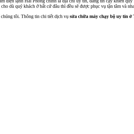
 điện lạnh Hải Phòng chính là địa chỉ uy tín, đáng tin cậy khiến quý 
ậy cho dù quý khách ở bất cứ đâu thì đều sẽ được phục vụ tận tâm và n
húng tôi. Thông tin chi tiết dịch vụ
sửa chữa máy chạy bộ uy tín ở