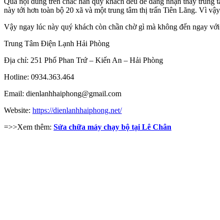
Qua nội dung trên chắc hẳn quý khách đều dễ dàng nhận thấy trung tâm
này tới hơn toàn bộ 20 xã và một trung tâm thị trấn Tiên Lãng. Vì v
Vậy ngay lúc này quý khách còn chần chờ gì mà không đến ngay với c
Trung Tâm Điện Lạnh Hải Phòng
Địa chỉ: 251 Phố Phan Trứ – Kiến An – Hải Phòng
Hotline: 0934.363.464
Email: dienlanhhaiphong@gmail.com
Website:
https://dienlanhhaiphong.net/
=>>Xem thêm:
Sửa chữa máy chạy bộ tại Lê Chân