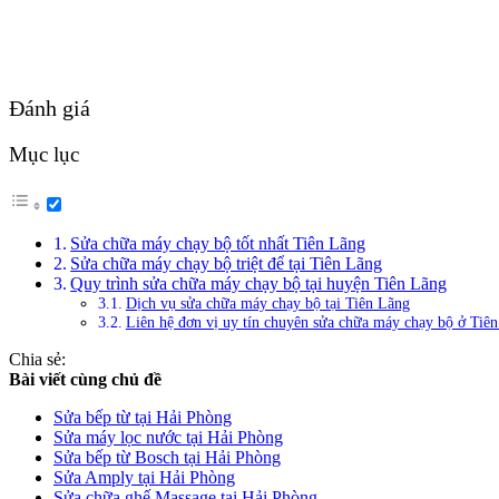
Đánh giá
Mục lục
Sửa chữa máy chạy bộ tốt nhất Tiên Lãng
Sửa chữa máy chạy bộ triệt để tại Tiên Lãng
Quy trình sửa chữa máy chạy bộ tại huyện Tiên Lãng
Dịch vụ sửa chữa máy chạy bộ tại Tiên Lãng
Liên hệ đơn vị uy tín chuyên sửa chữa máy chạy bộ ở Tiê
Chia sẻ:
Bài viết cùng chủ đề
Sửa bếp từ tại Hải Phòng
Sửa máy lọc nước tại Hải Phòng
Sửa bếp từ Bosch tại Hải Phòng
Sửa Amply tại Hải Phòng
Sửa chữa ghế Massage tại Hải Phòng