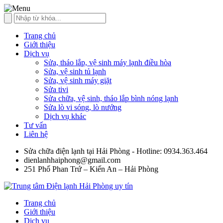
Trang chủ
Giới thiệu
Dịch vụ
Sửa, tháo lắp, vệ sinh máy lạnh điều hòa
Sửa, vệ sinh tủ lạnh
Sửa, vệ sinh máy giặt
Sửa tivi
Sửa chữa, vệ sinh, tháo lắp bình nóng lạnh
Sửa lò vi sóng, lò nướng
Dịch vụ khác
Tư vấn
Liên hệ
Sửa chữa điện lạnh tại Hải Phòng - Hotline: 0934.363.464
dienlanhhaiphong@gmail.com
251 Phố Phan Trứ – Kiến An – Hải Phòng
Trang chủ
Giới thiệu
Dịch vụ