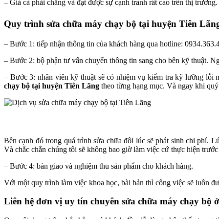
– Giá cả phải chăng và đạt được sự cạnh tranh rất cao trên thị trường.
Quy trình sửa chữa máy chạy bộ tại huyện Tiên Lãn
– Bước 1: tiếp nhận thông tin của khách hàng qua hotline: 0934.363.
– Bước 2: bộ phận tư vấn chuyển thông tin sang cho bên kỹ thuật. Nga
– Bước 3: nhân viên kỹ thuật sẽ có nhiệm vụ kiểm tra kỹ lưỡng lỗi 
chạy bộ tại huyện Tiên Lãng
theo từng hạng mục. Và ngay khi quý k
Bên cạnh đó trong quá trình sửa chữa đôi lúc sẽ phát sinh chi phí. 
Và chắc chắn chúng tôi sẽ không bao giờ làm việc cứ thực hiện trước 
– Bước 4: bàn giao và nghiệm thu sản phẩm cho khách hàng.
Với một quy trình làm việc khoa học, bài bản thì công việc sẽ luôn đ
Liên hệ đơn vị uy tín chuyên sửa chữa máy chạy bộ 