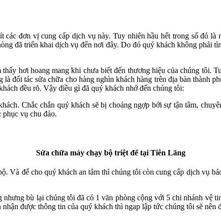
t các đơn vị cung cấp dịch vụ này. Tuy nhiên hầu hết trong số đó là
hòng đã triển khai dịch vụ đến nơi đây. Do đó quý khách không phải tì
hấy hơi hoang mang khi chưa biết đến thương hiệu của chúng tôi. Tuy n
g là đối tác sửa chữa cho hàng nghìn khách hàng trên địa bàn thành phố.
khách đều rõ. Vậy điều gì đã quý khách nhớ đến chúng tôi:
 khách. Chắc chắn quý khách sẽ bị choáng ngợp bởi sự tận tâm, chuy
c phục vụ chu đáo.
Sửa chữa máy chạy bộ triệt để tại Tiên Lãng
 bộ. Và để cho quý khách an tâm thì chúng tôi còn cung cấp dịch vụ bả
 nhưng bù lại chúng tôi đã có 1 văn phòng cộng với 5 chi nhánh vệ tinh
n nhận được thông tin của quý khách thì ngap lập tức chúng tôi sẽ nên 