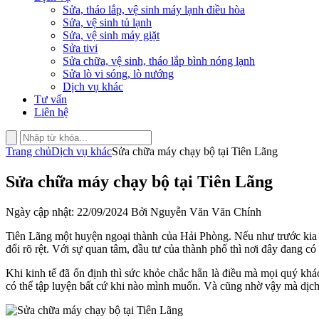
Sửa, tháo lắp, vệ sinh máy lạnh điều hòa
Sửa, vệ sinh tủ lạnh
Sửa, vệ sinh máy giặt
Sửa tivi
Sửa chữa, vệ sinh, tháo lắp bình nóng lạnh
Sửa lò vi sóng, lò nướng
Dịch vụ khác
Tư vấn
Liên hệ
Trang chủ
Dịch vụ khác
Sửa chữa máy chạy bộ tại Tiên Lãng
Sửa chữa máy chạy bộ tại Tiên Lãng
Ngày cập nhật: 22/09/2024 Bởi Nguyễn Văn Văn Chính
Tiên Lãng một huyện ngoại thành của Hải Phòng. Nếu như trước kia 
đổi rõ rệt. Với sự quan tâm, đầu tư của thành phố thì nơi đây đang
Khi kinh tế đã ổn định thì sức khỏe chắc hẳn là điều mà mọi quý kh
có thể tập luyện bất cứ khi nào mình muốn. Và cũng nhờ vậy mà dịc