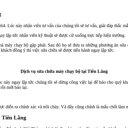
g
464. Lúc này nhân viên tư vấn của chúng tôi sẽ tư vấn, giải đáp thắc m
y lập tức nhân viên kỹ thuật sẽ được cử xuống trực tiếp hiện trường.
mà máy chạy bộ gặp phải. Sau đó họ sẽ đưa ra những phương án sửa ch
hách đồng ý thì việc sửa chữa sẽ được tiến hành ngay lập tức.
Dịch vụ sửa chữa máy chạy bộ tại Tiên Lãng
Lúc này ngay lập tức chúng tôi sẽ dừng công việc lại để báo cho quý kh
rồi mới báo lại.
ược diễn ra chính xác và trôi chảy. Và đây cũng chính là mấu chốt làm 
ở Tiên Lãng