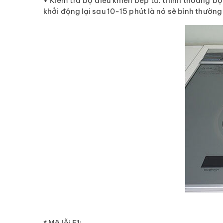
+ Kiểm tra bộ điều khiển bếp từ: thỉnh thoảng bộ
khởi động lại sau 10-15 phút là nó sẽ bình thường t
* Mã lỗi E1: