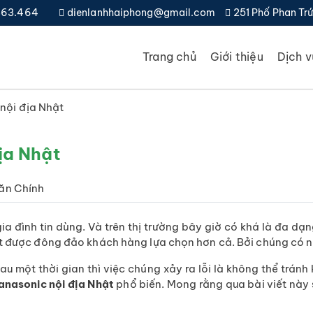
.363.464
dienlanhhaiphong@gmail.com
251 Phố Phan Trứ
Trang chủ
Giới thiệu
Dịch v
 nội địa Nhật
ịa Nhật
ăn Chính
 gia đình tin dùng. Và trên thị trường bây giờ có khá là đa 
t được đông đảo khách hàng lựa chọn hơn cả. Bởi chúng có nh
u một thời gian thì việc chúng xảy ra lỗi là không thể tránh
Panasonic nội địa Nhật
phổ biến. Mong rằng qua bài viết này 