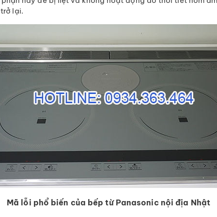
 phận này dễ bị liệt và không hoạt động do thời tiết nồm ẩm
rở lại.
Mã lỗi phổ biến của bếp từ Panasonic nội địa Nhật