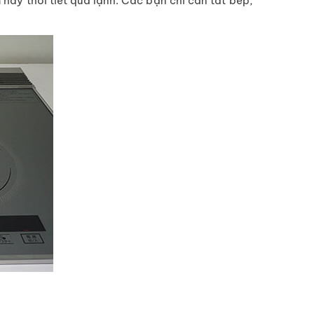
 hay thời tiết quá lạnh. Các bạn chỉ cần tắt bếp,