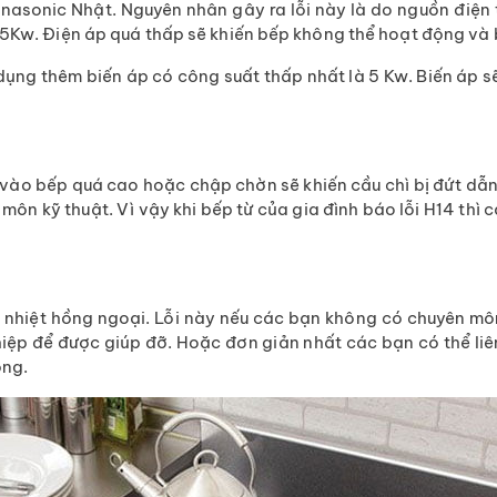
anasonic Nhật. Nguyên nhân gây ra lỗi này là do nguồn điện
 5Kw. Điện áp quá thấp sẽ khiến bếp không thể hoạt động và 
dụng thêm biến áp có công suất thấp nhất là 5 Kw. Biến áp 
n vào bếp quá cao hoặc chập chờn sẽ khiến cầu chì bị đứt dẫn
môn kỹ thuật. Vì vậy khi bếp từ của gia đình báo lỗi H14 thì
n nhiệt hồng ngoại. Lỗi này nếu các bạn không có chuyên môn
iệp để được giúp đỡ. Hoặc đơn giản nhất các bạn có thể liê
óng.