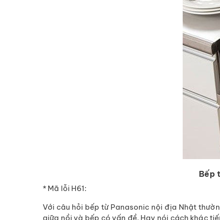
Bếp 
* Mã lỗi H61:
Với câu hỏi bếp từ Panasonic nội địa Nhật thường 
giữa nồi và bếp có vấn đề. Hay nói cách khác tiế