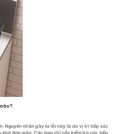
 nào?
. Nguyên nhân gây ra lỗi này là do vị trí tiếp xúc
y khá đơn giản. Các bạn chỉ cần kiểm tra các tiếp