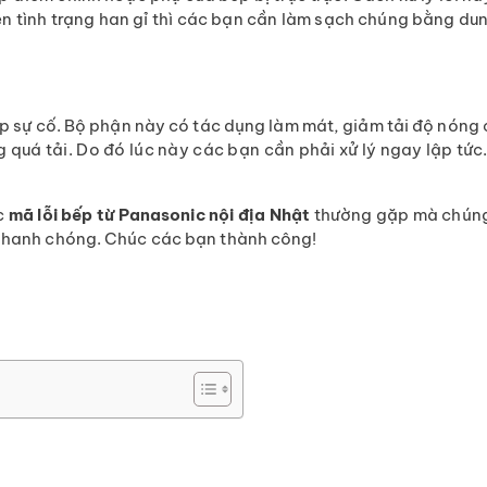
iện tình trạng han gỉ thì các bạn cần làm sạch chúng bằng d
ặp sự cố. Bộ phận này có tác dụng làm mát, giảm tải độ nóng 
 quá tải. Do đó lúc này các bạn cần phải xử lý ngay lập tức
ác
mã lỗi bếp từ Panasonic nội địa Nhật
thường gặp mà chúng 
 nhanh chóng. Chúc các bạn thành công!