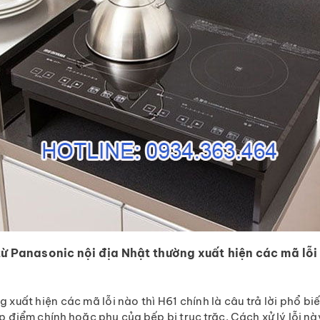
từ Panasonic nội địa Nhật thường xuất hiện các mã lỗi
xuất hiện các mã lỗi nào thì H61 chính là câu trả lời phổ biến
p điểm chính hoặc phụ của bếp bị trục trặc. Cách xử lý lỗi nà