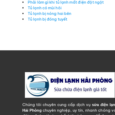
Phải làm gì khi tủ lạnh mất điện đột ngột
Tủ lạnh có mùi hôi
Tủ lạnh bị nóng hai bên
Tủ lạnh bị đóng tuyết
Chúng tôi chuyên cung cấp dịch vụ
sửa điện lạ
chuyên nghiệp, uy tín, nhanh chóng v
Hải Phòng