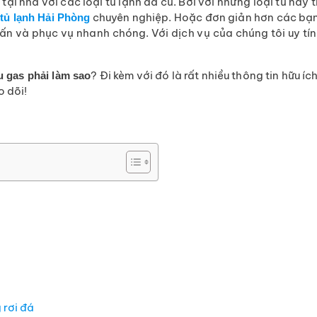
i nhà với các loại tủ lạnh đã cũ. Bởi với những loại tủ này 
chuyên nghiệp. Hoặc đơn giản hơn các bạn 
tủ lạnh Hải Phòng
n và phục vụ nhanh chóng. Với dịch vụ của chúng tôi uy tín,
? Đi kèm với đó là rất nhiều thông tin hữu í
ếu gas phải làm sao
 dõi!
 rơi đá