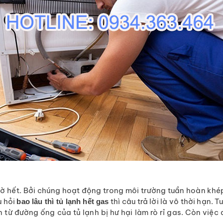
ờ hết. Bởi chúng hoạt động trong môi trường tuần hoàn khép k
u hỏi
thì câu trả lời là vô thời hạn. T
bao lâu thì tủ lạnh hết gas
n từ đường ống của tủ lạnh bị hư hại làm rò rỉ gas. Còn việc