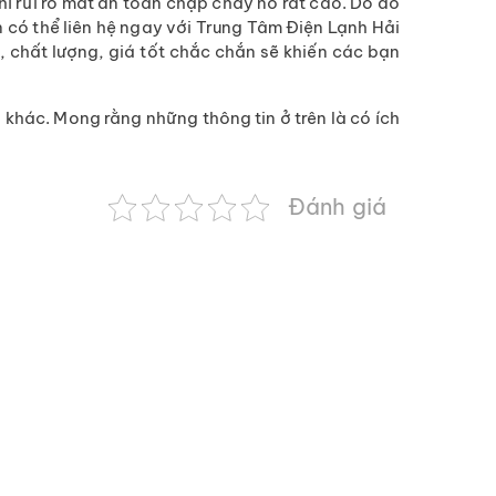
thì rủi ro mất an toàn chập cháy nổ rất cao. Do đó
có thể liên hệ ngay với Trung Tâm Điện Lạnh Hải
 chất lượng, giá tốt chắc chắn sẽ khiến các bạn
ch khác. Mong rằng những thông tin ở trên là có ích
Đánh giá