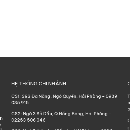
HỆ THỐNG CHI NHÁNH
CS1: 393 Đà Nẵng, Ngô Quyền, Hải Phòng – 0989
T
085 915
b
b
CS2: Ngã 3 Sở Dầu, Q.Hồng Bàng, Hải Phòng –
nh
02253 506 346
ới