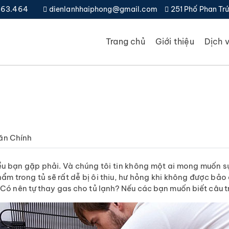
.363.464
dienlanhhaiphong@gmail.com
251 Phố Phan Trứ
Trang chủ
Giới thiệu
Dịch 
ăn Chính
ều bạn gặp phải. Và chúng tôi tin không một ai mong muốn s
phẩm trong tủ sẽ rất dễ bị ôi thiu, hư hỏng khi không được bả
? Có nên tự thay gas cho tủ lạnh? Nếu các bạn muốn biết câu tr