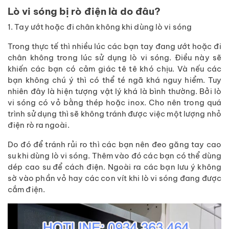
Lò vi sóng bị rò điện là do đâu?
1. Tay ướt hoặc đi chân không khi dùng lò vi sóng
Trong thực tế thì nhiều lúc các bạn tay đang ướt hoặc đi
chân không trong lúc sử dụng lò vi sóng. Điều này sẽ
khiến các bạn có cảm giác tê tê khó chịu. Và nếu các
bạn không chú ý thì có thể té ngã khá nguy hiểm. Tuy
nhiên đây là hiện tượng vật lý khá là bình thường. Bởi lò
vi sóng có vỏ bằng thép hoặc inox. Cho nên trong quá
trình sử dụng thì sẽ không tránh được việc một lượng nhỏ
điện rò ra ngoài.
Do đó để tránh rủi ro thì các bạn nên đeo găng tay cao
su khi dùng lò vi sóng. Thêm vào đó các bạn có thể dùng
dép cao su để cách điện. Ngoài ra các bạn lưu ý không
sờ vào phần vỏ hay các con vít khi lò vi sóng đang được
cắm điện.