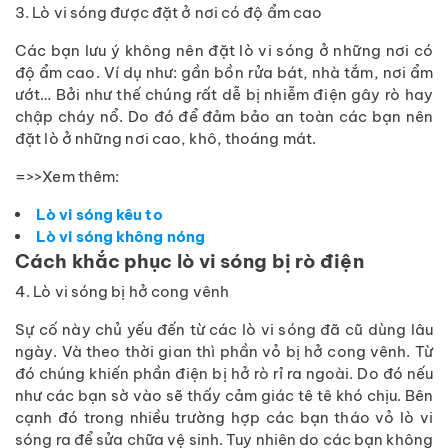
3. Lò vi sóng được đặt ở nơi có độ ẩm cao
Các bạn lưu ý không nên đặt lò vi sóng ở những nơi có
độ ẩm cao. Ví dụ như: gần bồn rửa bát, nhà tắm, nơi ẩm
ướt… Bởi như thế chúng rất dễ bị nhiễm điện gây rò hay
chập cháy nổ. Do đó để đảm bảo an toàn các bạn nên
đặt lò ở những nơi cao, khô, thoáng mát.
=>>Xem thêm:
Lò vi sóng kêu to
Lò vi sóng không nóng
Cách khắc phục lò vi sóng bị rò điện
4. Lò vi sóng bị hở cong vênh
Sự cố này chủ yếu đến từ các lò vi sóng đã cũ dùng lâu
ngày. Và theo thời gian thì phần vỏ bị hở cong vênh. Từ
đó chúng khiến phần điện bị hở rò rỉ ra ngoài. Do đó nếu
như các bạn sờ vào sẽ thấy cảm giác tê tê khó chịu. Bên
cạnh đó trong nhiều trường hợp các bạn tháo vỏ lò vi
sóng ra để sửa chữa vệ sinh. Tuy nhiên do các bạn không