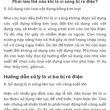
Phải làm thế nào khi lò vi sóng bị rò điện?
5. Sử dụng các loại vật đựng bằng kim loại
Như các bạn đều biết thì lò vi sóng không được sử dụng
các vật đựng bằng kim loại. Bởi khi sử dụng các vật
đựng này sẽ khiến lò vi sóng phát sinh các tia lửa điện.
Từ đó nhẹ thì gây rò nhiễm điện ra ngoài. Còn trong
trường hợp năng hơn có thể gây ra tình trạng chập cháy
nổ vô cùng nguy hiểm. Do đó để tránh rủi ro thì các bạn
tuyệt đối không sử dụng các vật đựng này. Mà thay vào
đó các bạn hãy đọc kỹ hướng dẫn sử dụng của nhà sản
xuất để chọn các loại vật đựng sao cho phù hợp. Ví dụ
như: thủy tinh, gốm sứ…
Hướng dẫn xử lý lò vi ba bị rò điện
6. Sử dụng lò vi sóng liên tục với công suất lớn
Hiện với nhiều gia đình vào dịp lễ tết, liên hoan thì lò vi
ba được sử dụng liên tục để chế biến, hâm thức ăn. Cho
nên chúng sẽ khiến thiết bị phải hoạt động hết công suất
dẫn đến quả tải. Từ đó sẽ gây phát sinh tình trạng rò