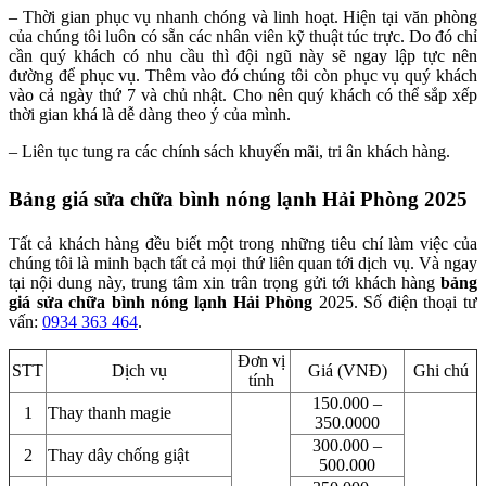
– Thời gian phục vụ nhanh chóng và linh hoạt. Hiện tại văn phòng
của chúng tôi luôn có sẵn các nhân viên kỹ thuật túc trực. Do đó chỉ
cần quý khách có nhu cầu thì đội ngũ này sẽ ngay lập tực nên
đường để phục vụ. Thêm vào đó chúng tôi còn phục vụ quý khách
vào cả ngày thứ 7 và chủ nhật. Cho nên quý khách có thể sắp xếp
thời gian khá là dễ dàng theo ý của mình.
– Liên tục tung ra các chính sách khuyến mãi, tri ân khách hàng.
Bảng giá sửa chữa bình nóng lạnh Hải Phòng 2025
Tất cả khách hàng đều biết một trong những tiêu chí làm việc của
chúng tôi là minh bạch tất cả mọi thứ liên quan tới dịch vụ. Và ngay
tại nội dung này, trung tâm xin trân trọng gửi tới khách hàng
bảng
giá sửa chữa bình nóng lạnh Hải Phòng
2025. Số điện thoại tư
vấn:
0934 363 464
.
Đơn vị
STT
Dịch vụ
Giá (VNĐ)
Ghi chú
tính
150.000 –
1
Thay thanh magie
350.0000
300.000 –
2
Thay dây chống giật
500.000