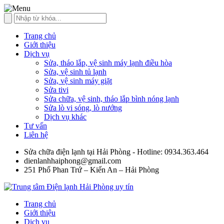
Trang chủ
Giới thiệu
Dịch vụ
Sửa, tháo lắp, vệ sinh máy lạnh điều hòa
Sửa, vệ sinh tủ lạnh
Sửa, vệ sinh máy giặt
Sửa tivi
Sửa chữa, vệ sinh, tháo lắp bình nóng lạnh
Sửa lò vi sóng, lò nướng
Dịch vụ khác
Tư vấn
Liên hệ
Sửa chữa điện lạnh tại Hải Phòng - Hotline: 0934.363.464
dienlanhhaiphong@gmail.com
251 Phố Phan Trứ – Kiến An – Hải Phòng
Trang chủ
Giới thiệu
Dịch vụ