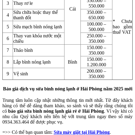
350.000 –
3
Thay rơ le
550.000
Cái
Sửa chữa hoặc thay thế
350.000 –
4
thanh đốt
650.000
* Chưa
100.000 –
5
Sửa mạch bình nóng lạnh
bao gồm
500.000
thuế VAT
Thay van khóa nước một
250.000 –
6
chiều
350.000
150.000 –
7
Tháo bình
350.000
150.000 –
8
Lắp bình nóng lạnh
Bình
1.200.000
200.000 –
9
Vệ sinh
350.000
Báo giá dịch vụ sửa bình nóng lạnh ở Hải Phòng năm 2025 mới
Trung tâm luôn cập nhật những thông tin mới nhất. Từ đây khách
hàng có thể dễ dàng tham khảo, so sánh và sẽ thấy rằng chúng tôi
có
báo giá sửa bình nóng lạnh giá rẻ ở Hải Phòng
. Vì vậy khi có
nhu cầu Quý khách nên liên hệ với trung tâm ngay theo số máy
0934.363.464 để được phục vụ.
=>> Có thể bạn quan tâm:
Sửa máy giặt tại Hải Phòng
.