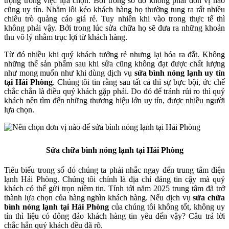
trọng trong việc lựa chọn. Bởi trong số đó không phải đơn vị nào
cũng uy tín. Nhằm lôi kéo khách hàng họ thường tung ra rất nhiều
chiêu trò quảng cáo giá rẻ. Tuy nhiên khi vào trong thực tế thì
không phải vậy. Bởi trong lúc sửa chữa họ sẽ đưa ra những khoản
thu vô lý nhằm trục lợi từ khách hàng.
Từ đó nhiều khi quý khách tưởng rẻ nhưng lại hóa ra đắt. Không
những thế sản phẩm sau khi sửa cũng không đạt được chất lượng
như mong muốn như khi dùng dịch vụ
sửa bình nóng lạnh uy tín
tại Hải Phòng
. Chúng tôi tin rằng sau tất cả thì sự bực bội, ức chế
chắc chắn là điều quý khách gặp phải. Do đó để tránh rủi ro thì quý
khách nên tìm đến những thương hiệu lớn uy tín, được nhiều người
lựa chọn.
Sửa chữa bình nóng lạnh tại Hải Phòng
Tiêu biểu trong số đó chúng ta phải nhắc ngay đến trung tâm điện
lạnh Hải Phòng. Chúng tôi chính là địa chỉ đáng tin cậy mà quý
khách có thể gửi trọn niềm tin. Tính tới năm 2025 trung tâm đã trở
thành lựa chọn của hàng nghìn khách hàng. Nếu dịch vụ
sửa chữa
bình nóng lạnh tại Hải Phòng
của chúng tôi không tốt, không uy
tín thì liệu có đông đảo khách hàng tin yêu đến vậy? Câu trả lời
chắc hẳn quý khách đều đã rõ.