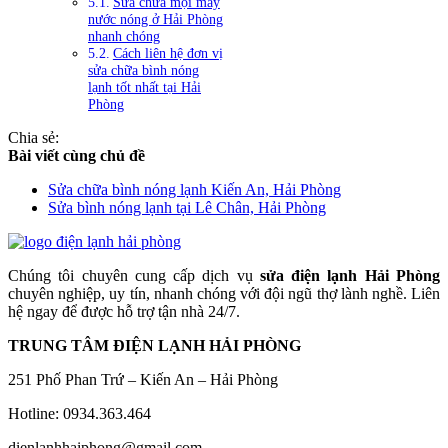
Sửa chữa mọi máy
nước nóng ở Hải Phòng
nhanh chóng
Cách liên hệ đơn vị
sửa chữa bình nóng
lạnh tốt nhất tại Hải
Phòng
Chia sẻ:
Bài viết cùng chủ đề
Sửa chữa bình nóng lạnh Kiến An, Hải Phòng
Sửa bình nóng lạnh tại Lê Chân, Hải Phòng
Chúng tôi chuyên cung cấp dịch vụ
sửa điện lạnh Hải Phòng
chuyên nghiệp, uy tín, nhanh chóng với đội ngũ thợ lành nghề. Liên
hệ ngay để được hỗ trợ tận nhà 24/7.
TRUNG TÂM ĐIỆN LẠNH HẢI PHÒNG
251 Phố Phan Trứ – Kiến An – Hải Phòng
Hotline: 0934.363.464
dienlanhhaiphong@gmail.com