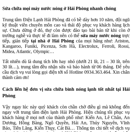
Sửa chữa mọi máy nước nóng ở Hải Phòng nhanh chóng
Trung tâm Điện Lạnh Hải Phòng đã có bề dày hơn 10 năm, đội ngũ
kỹ thuật viên chuyên môn cao và thái độ phục vụ khách hàng lịch
sự. Chưa dừng ở đó, thợ còn được đào tạo bài bản từ khi còn ở
trường nghề và thực tế đi làm nên có thể
sửa máy nước nóng
trực
tiếp, gián tiếp
tại nhà ở Hải Phòng
của mọi hãng như: Ariston,
Kangaroo, Funiki, Picenza, Sơn Hà, Electrolux, Ferroli, Rossi,
Midea, Atlantic, Olympic…
Tất nhiên dù là dung tích lớn hay nhỏ (dưới 21 lít, 21 – 30 lít, trên
30 lít…), trung tâm đều nhận sửa và bảo hành từ 06 tháng. Để yêu
cầu dịch vụ vui lòng gọi điện tới số Hotline 0934.363.464. Xin chân
thành cảm ơn!
Cách liên hệ đơn vị sửa chữa bình nóng lạnh tốt nhất tại Hải
Phòng
Vậy ngay lúc này quý khách còn chần chờ điều gì mà không đến
ngay với trung tâm điện lạnh Hải Phòng. Hiện chúng tôi phục vụ
khách hàng ở mọi nơi của thành phố như: Kiến An, Lê Chân, An
Dương, Hồng Bàng, Ngô Quyền, Hải An, Thủy Nguyên, Vĩnh
Bảo, Tiên Lãng, Kiến Thụy, Cát Bà… Thông tin chi tiết về dịch vụ