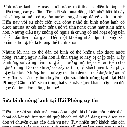
Bình nóng lạnh hay máy nước nóng một thiết bị điện không thể
thiếu trong các gia đình đặc biệt vào mùa đông. Bởi nhờ thiết bị này
mà chúng ta luôn có nguồn nước nóng ấm áp để vệ sinh tắm rửa.
Hiện nay với sự phát triển của công nghệ thì bình nóng lạnh có
được những sự cải thiện đáng kể về tính năng cũng như ít hư hỏng
hơn. Nhưng điều này không có nghĩa là chúng có thể hoạt động bền
bỉ lâu dài theo thời gian. Đến một khoảng nhất định thì việc sản
phẩm bị hỏng, lỗi là không thể tránh khỏi.
Những lỗi nhẹ có thể dẫn tới bình có thể không cấp được nước
nóng. Nhưng nguy hiểm hơn là tình trạng rò hay bị chập điện. Đây
là những sự cố nghiêm trọng ảnh hưởng trực tiếp đến an toàn cho
người dùng. Do đó khi sự cố xảy ra thì quý khách nên khắc phục
ngay lập tức. Những lúc như vậy nên tìm đến đâu để được trợ giúp?
Hay đơn vị nào uy tín chuyên nhận
sửa bình nóng lạnh tại Hải
Phòng
? Câu trả lời sẽ có trong bài viết này. Quý khách hãy theo dõi
ngay để tìm kiếm thông tin nhé!
Sửa bình nóng lạnh tại Hải Phòng uy tín
Hiện nay với sự phát triển của công nghệ thì chỉ cần một chiếc điện
thoại có kết nối internet thì quý khach có thể dễ dàng tìm được các
đơn vị chuyên cung cấp dịch vụ này. Tuy nhiên quý khách cần cẩn