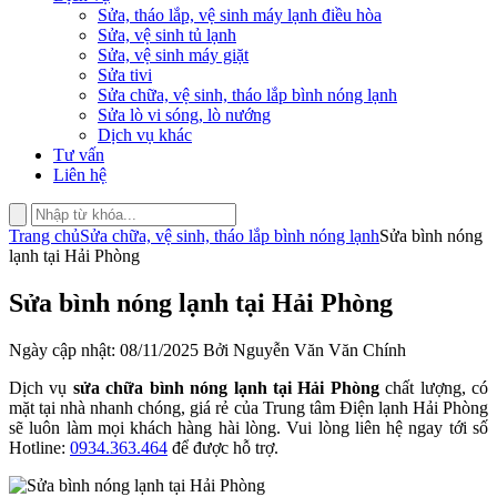
Sửa, tháo lắp, vệ sinh máy lạnh điều hòa
Sửa, vệ sinh tủ lạnh
Sửa, vệ sinh máy giặt
Sửa tivi
Sửa chữa, vệ sinh, tháo lắp bình nóng lạnh
Sửa lò vi sóng, lò nướng
Dịch vụ khác
Tư vấn
Liên hệ
Trang chủ
Sửa chữa, vệ sinh, tháo lắp bình nóng lạnh
Sửa bình nóng
lạnh tại Hải Phòng
Sửa bình nóng lạnh tại Hải Phòng
Ngày cập nhật: 08/11/2025 Bởi Nguyễn Văn Văn Chính
Dịch vụ
sửa chữa bình nóng lạnh tại Hải Phòng
chất lượng, có
mặt tại nhà nhanh chóng, giá rẻ của Trung tâm Điện lạnh Hải Phòng
sẽ luôn làm mọi khách hàng hài lòng. Vui lòng liên hệ ngay tới số
Hotline:
0934.363.464
để được hỗ trợ.